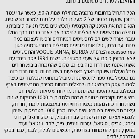
והתאמה לטרנדים משתנים בתחום.
הכל התחיל ברחובות גרמניה בתחילת שנות ה-90, כאשר עדי עמד
בדוכן שהקים בכפור של 2 מעלות בלבד על מנת למכור תכשיטים.
הוא פיתח את הטכניקה הקינטית (תכשיטים בעלי תנועה סיבובית).
תחילה התכשיטים לא הצליחו להימכר אך לאחר כברת דרך החלו
עוברי אורח לשים לב לתכשיטים המיוחדים ורכשו לעצמם כמה
מהם. עם הזמן, גילו אותו מגזינים מובילים ברחבי גרמניה כגון
accessoires הצרפתי, VOGUE ,ANNA, BURDA והתכשיטים
יוצאי הדופן כיכבו על שערי המגזינים. בשנת 1994 ייסד ביחד עם
אשתו אסנת את חרוז כזה בע"מ, מקום שהתמחה ביבוא חרוזים
מכל העולם ושיווקם בארץ באמצעות רשת חנויות. כיום חרוז כזה
גם מפעיל בית ספר לתכשיטנות מוביל בתחומו שמלמד גם כיצד
לפתוח עסק בתכשיטנות ולהצליח בתחום מכירת התכשיטים בארץ
ובעולם. בבית הספר משתתפות מדי חודש מאות תלמידות,
בשיעורים וקורסים מגוונים שבהם נלמדות כ-1000 טכניקות שונות.
נשות חרוז כזה נהנות מיצירה חווייתית באמצעות לימוד, חריזה,
עיצוב תכשיטים בצוותא ושיח נשים. מבין 1000 הטכניקות שניתן
למצוא אצלנו: שזירה יפנית, עבודה בנול, סריגה, וויג-ג‘יג, חוט
ומחט, טריקו, סוטאג‘, עורות וניטים, נייר, לבד, וינטאג‘ ועוד!
בנוסף, ניתן להתמחות בצורפות, תכשיטים לכלה, לגבר, סברובסקי
והדרכת ילדים.