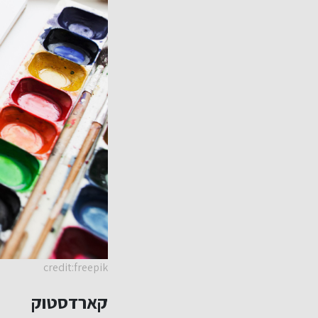
credit:freepik
קארדסטוק