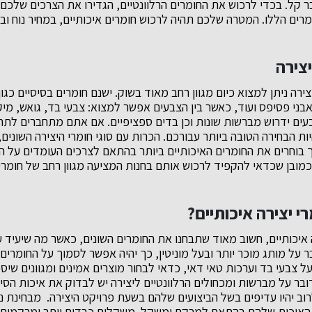
 קל. בכדי לרכוש את החומרים הרלוונטיים, הגדירו את הצרכים שלכם 
מרים הללו. המטרה שלכם תהיה לרכוש חומרים איכותיים, במחיר נוח 
יצירה
ירה ניתן למצוא כיום מגוון רחב מאוד בשוק. ישנם חומרים בסיסיים כגון
אבני פסיפס ועוד, כאשר בין הצבעים אפשר למצוא: צבעי בד, גואש, מי
בעים ידרוש מברשות שונות וכן בדים ספציפיים. אם אתם מתחברים לתחו
ות הבחירה הטובה ביותר עבורכם. הכרות עם סוגי חומרי היצירה השונים, 
בוחרים את החומרים האיכותיים ביותר בהתאם לצרכים העומדים על ה
. כמובן שכדאי להקפיד לרכוש אותם בחנות המציעה מגוון רחב של חומרים
י יצירה איכותיים?
ה איכותיים, חשוב מאוד שתבחנו את החומרים השונים, כאשר מה שיעיד 
ר על מותג מוכר יותר ובעל מוניטין, כך יהיה אפשר לסמוך על החומרי
ל צבעי בד וערכות טאי דאי, כדאי לבחור מוצרים אמינים ומגוונים שי
ובר על מברשות ומכחולים הרלוונטיים ליצירה יש לבדוק את איכות הסי
רוב יהיו עדיפים בשל הביצועים שלהם בשעת פרויקט היצירה. מבחינת נ
 האיכות שלהם בהתאם למרקם ומשקל. משקלים כבדים יותר ומרקמים חל