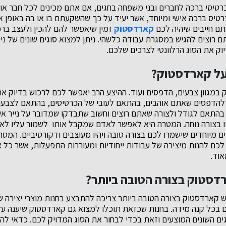
רטיסי ברכה לחברים ובני משפחה בחגים, אם אתם מכינים לכל חבר או 
רטיס ברכה אישי ומיוחד, אשר יעיד על כך שהשקעתם בו או בה באופן א
ם חייבים שיהיה לכם
קארדסטוק
זמין שיאפשר להם להכין ולעצב ברכ
 רוצים להגיש במסגרת עבודה כלשהי. ניתן למצוא סוגים שונים של ני
וק את הסוג הרלוונטי לצרכים שלכם.
על קארדסטוק?
מגוון צבעים, הדפסים ועוד. ההיצע הרב יאפשר לכם לרכוש בדיוק א
הדפסים שאתם אוהבים, בהתאם לעובי של הכרטיסים, בהתאם לצבעים 
התאם לגודל ולצורה שאתם רוצים וחשוב שתבדקו שמדובר על נייר אי
ליו בצורה נוחה. המטרה היא לאפשר לאדם שמקבל אותו לשמור עליו לא
 מיוחדים שישמרו לכם בצורה טובה ויהיו מעוצבים ודקורטיביים. המט
ם להנות מיצירה של עבודות ייחודיות ומעוררות התפעלות, אשר כל א
אוד.
דסטוק בצורה הטובה ביותר?
ש קארדסטוק בצורה הטובה ביותר צריכה להתבצע בחנות מוצרי יצירה ש
ם בכל קנה מידה. בחנות שכזאת תוכלו למצוא גם קארדסטוק שיענה על
ם השונים המוצעים וזאת בכדי לבחור את הסוג המדויק לכם. כדאי להג