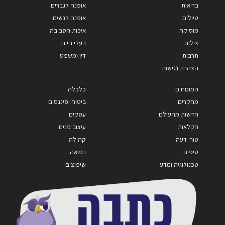
בריאות
אופנה לגברים
טיולים
אופנה לנשים
מוסיקה
איכות הסביבה
צילום
בעלי חיים
תרבות
דין ומשפט
הצהרת נגישות
המומחים
כלכלה
מחקרים
ביטוח ופיננסים
חדשות מהעולם
עסקים
חקלאות
עיצוב פנים
טורי דעה
קהילה
טיפים
רפואה
טכנולוגיה ומדע
שיפוצים