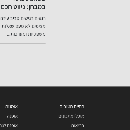
 מס
במבחן: ניווט חכם
שלך בקלות
חשוב
בסכסוכי ירושה
ות עבירות
רגעים רגישים סביב עיזבון
דירוג אשראי שלי: מה זה
ותכנון צוואה נכון
אים
מציפים לא פעם שאלות
ולמה הוא חשוב? דירוג
שים
משפטיות ומערכות...
אשראי שלי...
החיים הטובים
אומנות
אוכל ומתכונים
אופנה
בריאות
אופנה לגב