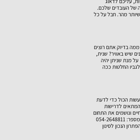
ות, עליכם לדאוג
דה של העובדים שלכם.
יותר מהר. חבל על כל
 ממה בדיוק אתם רוצים
ים שיש באוויר? שנית,
על מנת שניתן יהיה
לגביו החלטות ככה
לעשות הכול כדי לדעת
 המתאים לדרישות
יים ונושמים את התחום
הזה יותר מעשרים שנה, אז איפה כאן הדילמה וההתלבטות? ליצירת קשר התקשרו כבר עכשיו למספר: 054-2648811
רון הנכון לסינון