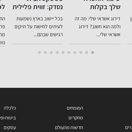
נסדק: זווית פלילית
לפנסיה: תכנון חכם
שו
רגישה ומדויקת
לעתיד בטוח
בי
בכל יישוב בארץ נשמעות
החשיבות של ייעוץ לפני
לעבירות בתוך
לעיתים לחישות על תיקים
פרישה לפנסיה כאשר
המשפחה
רגישים שבהם...
מתקרבים לגיל פרישה,
למת
נושא...
מרש
המומחים
כלכלה
מחקרים
ביטוח ופי
רים
חדשות מהעולם
עסקים