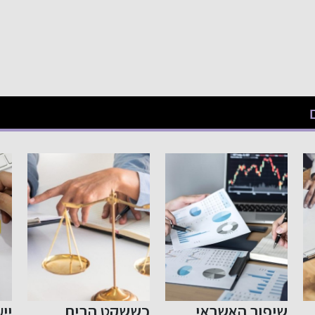
כששקט הבית
ייעוץ לפני פרישה
צע