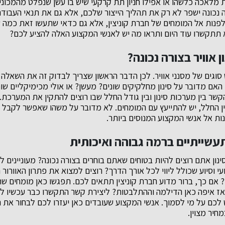
מלאכה כלשהו או אפילו חניון תת קרקעי שיש בו עשן שנפלט מהמכוני
צורה נכונה ישפר לא רק את תהליך הייצור שלכם, אלא גם את תנאי העבו
פנות אל המומחים של חברת קוניצין, אלא גם כדאי שתעשו זאת כמה ש
 תתקשרו עוד היום ותראו מה יש לאנשי המקצוע האלה להציע לכם?
 אוויר בצורה נכונה?
 סוגים של מסנני אוויר. לכן הדבר הראשון שצריך לבדוק זה את השאלה
. האם מדובר על סינון מחלקיקים שונים? מעשן? או אולי מכימיקליים שונ
ר בין מערכות סינון ובין גודל החלל שבו רוצים להתקין את המערכת. 
ן החלל, יש להתייעץ עם המומחים. לא מדובר על משהו שאפשר לקבל 
ות אל אנשי המקצוע המנוסים ביותר.
תעשייתיים ברמה גבוהה ואיכותית
נון אתם רוצים להיות בטוחים שאתם בוחרים בצורה נכונה? מעוניינים 
י וסיוע שכולל ליווי לכל אורך הדרך? רוצים למצוא את פתרון האוורור
 אם כך, ברור מדוע חברת קוניצין תתאים לכם. תפגשו כאן מומחים שח
כם על מי לסמוך. אנשי המקצוע שעובדים כאן יעזרו לכם לבחור את הפת
חיר מצוין.