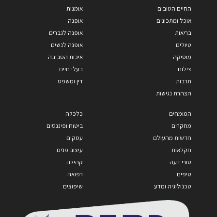
החיים הטובים
אומנות
אוכל ומתכונים
אופנה
בריאות
אופנה לגברים
טיולים
אופנה לנשים
מוסיקה
איכות הסביבה
צילום
בעלי חיים
תרבות
דין ומשפט
הצהרת נגישות
המומחים
כלכלה
מחקרים
ביטוח ופיננסים
חדשות מהעולם
עסקים
חקלאות
עיצוב פנים
טורי דעה
קהילה
טיפים
רפואה
טכנולוגיה ומדע
שיפוצים