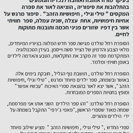
בהתלהבות את סיפוריה , הוציאה לאור את ספרה
המקסים " טילי וגילי , חיפושיות הזהב" .
סיפור מרגש על
אחיות חיפושיות, אחת עצלה ,שניה עמלה, ספר חוויתי
אשר בין דפיו שזורים פניני חכמה ותובנות מתוקות
לחיים.
הסופרת רחל טולדנו מגישה ספר חדש המלווה בציוריו המיוחדים,
מלאי הצבע והדמיון של הצייר סשה וייסמן. בעידן הטכנולוגיה
המתקדמת ספר זה מקרב את החקלאות, הטבע והאדמה לילדים
באופן חוויתי ומלמד.
הסופרת רחל טולדנו , תושבת נוף הגליל , חובקת בימים אלה
באושר ובשמחה, ספר ילדים מיוחד ומרגש , "טילי וגילי ,חיפושיות
הזהב ", אשר יצא לאור בהוצאת ספרי האיכות "עכשיו אפשר"
ומופץ בחנויות הספרים המובחרות.
הסופרת רחל טולדנו: "זהו ספר הילדים השני אותו אני מפרסמת,
שמחה מאוד שספרי הראשון ,"פאפי ג'ירפי" התקבל בשמחה על
ידי הילדים וההורים.
ספרי החדש ," טילי וגילי , חיפושיות הזהב " מציע שילוב מיוחד