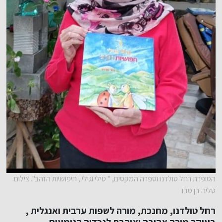
הסופרת רחל טולדנו וספרה המקסים, " טילי וגילי , חיפושיות הזהב". צילום:
טליה בן סבו
רחל טולדנו, מחנכת, מורה לשפות ערבית ואנגלית ,
בעיקר מורה אהובה ואוהבת לנכדיה הגומעים