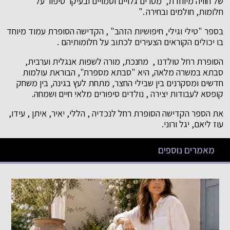
של חוויה מיוחדת, מסרים גלויים וסמויים ובעיקר סיפור על
חלומות, חולמים ובחירה ."
בספר "טילי וגילי, חיפושיות הזהב" , הקדישה הסופרת עמוד מיוחד
בו יכולים הקוראים הצעירים לכתוב על חלומותיהם .
הסופרת רחל טולדנו , מחנכת, מורה לשפות אנגלית וערבית,
סבתא במשרה מלאה, היא "סבתא מספרת", הבוראת עולמות
חדשים ומסקרנים בין שבילי החצר, מתחת לעץ בגינה, בין משחק
קופסא לעבודות יצירה , נולדים סיפורים מלאי חיים ושמחה.
את הספר הקדישה הסופרת רחל לנכדיה , הללי, יאיר, איתן , עידו,
עוז ליאם, יגל ורוני.
מאמרים נוספים