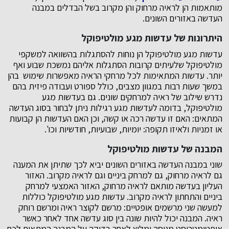
מותאמות הן לראיה מרחוק והן מקרוב בשל הבדלים במבנה
העדשה באזורים השונים.
היתרונות של עדשות מגע מולטיפוקל
עדשות מגע מולטיפוקל הן נוחות להסתגלות בהשוואה למשקפי
מולטיפוקל שלעיתים קרובות הסתגלות אליהם נמשכת שבוע ואף
יותר. עדשות המתאימות לכל מרחקי הראיה מאפשרות שימוש בהן
במשך שעות רבות במגוון מצבים, כולל ספורט ועבודה פיזית בהם
נדרש שילוב של ראיה למרחקים שונים. גם בעדשות מגע
מולטיפוקל, בדומה לעדשות מגע רגילות ניתן לבחור בסוג העדשה
המתאים: האם זו עדשה רכה או קשה, וכן האם העדשות הן קבועות
או זמניות ולאיזו תקופה: יומיות, שבועיות, חודשיות וכו'.
המבנה של עדשות מולטיפוקל
שוני במבנה העדשה באזורים השונים יביא לכך שתיתן את המענה
גם לראיה מרחוק, גם למרחק ביניים וגם לראיה מקרוב. האזור
העליון בעדשה מותאם לראיה מרחוק, האזור האמצעי למרחק
ביניים והתחתון לראיה מקרוב. עדשות מגע מולטיפוקל כוללות
למעשה שני מרשמים אופטיים: מרשם לקוצר ראיה ומרשם רוחק
ראיה. המבנה יכול להיות שונה בין סוג עדשה אחד לאחר כאשר
אופטומטריסט מנוסה ימליץ לאחר בדיקה על המבנה המתאים לכם