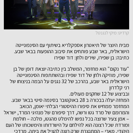
קרדיט: מיקי לנגנטל
מבית היוצר של תיאטרון אספקלריא בשיתוף עם הסינפונייטה
הישראלית, באר שבע פותחים את סיבוב ההופעות בבאר שבע.
כתיבה: בן שפירו, שירים ולחן: דוד שפירו
"עוד נקום" הוא מחזמר, המשלב בין כתיבה יוצאת דופן של בן
שפירו, מוזיקה ולחן של דוד שפירו ובהשתתפות הסינפונייטה
הישראלית באר שבע, בהרכב של 32 נגנים על הבמה בניצוחו של
רני קלדרון
ובביצוע של 12 שחקנים מעולים.
המחזה יעלה בבכורה ב 28 באוקטובר בסינמה סיטי בבאר שבע.
המחזמר ממחיש את סיפורו ההיסטורי הבלתי יאומן, הכואב
והמרומם של מרד גטו ורשה, דרך סיפורם של מנהיגי המרד, ישראל
– אמן צעיר שרוצה בכל נפשו להימלט מהגטו, מלכה – חולמת
ומורדת שכל רצונה הוא להילחם על הישרדותו והימשכותו של העם
היהודי, מארי – המתנצרת שרק רוצה להציל את ביתה, מרדכי