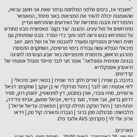
"חשבתי אז, בימים שלפני המלחמה וביתר שאת אני חושב עכשיו,
שהאומנות יכולה להאיר את המציאות באור מיוחד, המאפשר
התמודדות והבנה מחודשת של האירועים שהתרחשו ועדיין
מתרחשים אל מול עינינו. ההצגה 'עוד נקום' מאפשרת מבט מחודש
על המתרחש בגטו ורשה לפני ותוך כדי המרד. מבט שמתחזק עם
חווית השירים והמוזיקה ומעורר לתובנות של אז ושל היום. יואב
מיכאלי הנפלא עשה עבודת בימוי מרשימה, השחקנים התמסרו
מהרגע הראשון, ותזמורת סינפונייטה באר שבע הצטרפה לחגיגה
בנגינה שמימית ומופלאה" אומר חגי לובר מייסד ומנהל אמנותי של
תיאטרון אספקלריא
קרדיטים:
כתיבה: בן שפירו | שירים ולחן: דוד שפירו | במאי: יואב מיכאלי |
ליווי אמנותי: חגי לובר | ניהול מוזיקלי: שי בן יעקב | שחקנים: דניאל
וורטהיים, סתיו צוברי, אורן בוחבוט, דין לווינשטיין, יהונתן רוזן, ספיר
דרמון בראון, אבי אופיר, סער בדישי, אביאל שמעון, אביחי פדידה,
יפתח ויצר | ניהול הפקה: תהילה קדרון | תפאורה: עדיאל אריאל |
תלבושות: סבטלנה ספן ברגר | הגברה ותאורה: קול טק | וידאו
ארט: אלי לוי | מקרנים: AVS אלעד פלג
תאריכים:
יום שני, 28 באוקטובר, בשעה 20:00 – סינמה סיטי, באר שבע