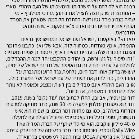
רצונה הוא להילחם על הישרדותו והימשכותו של העם היהודי; מארי
– המתנצרת שרק רוצה להציל את ביתה; מרדכי אנילביץ – מי
שהיה מנהיג מרד גטו ורשה והחתרת הלוחמת שמארגן את המרד
וסוחף אחריו יהודים רבים ואדם צ'ארניאקוב – שהיה מנהיג
היודנראט.
מאז ה-7 באוקטובר, ישראל ועם ישראל המחישו איך נראים
התמדה, אומץ ואחדות. כמחווה לזה, אבא שלי ואני כתבנו מחזמר
והצגת הבכורה שלה בעברית תהייה בארץ, מספר בן שפירו ומסביר:
"זהו סיפור על גטו ורשה, בו יהודים התקבצו יחד למרות ההבדלים,
להילחם על עתיד יהודי. זה גם הסיפור של מדינת ישראל של ימינו,
שעושה בדיוק אותו דבר היום, נלחמת נגד הרוע ומתגברת על
ההבדלים, כדי לחזק את העתיד של עם ישראל ושל המערב כולו.
אויבי העם היהודי אינם מבדילים בין דעות ומוצא, וכאומה לא נותר
אלה להתאחד כמשפחה, אז וכיום".
דוד ובן שפירו, אב ובן, החלו לכתוב את 'עוד נקום' בשנת 2019.
דוד הוא פסנתרן ומלחין למעלה מ- 30 שנה, כתב מוזיקה לסרטים
וסדרות בארה"ב, כמו גם מחזות זמר רבים. בן שפירו הוא איש
תקשורת, סופר ובעל פודקאסט יומי המוביל בעולם עם למעלה
מ-40 מיליון עוקבים. הוא מייסד שותף של חברת המדיה The
Daily Wire וספריו פורסמו כרבי מכר ברשימה של הניו יורק טיימס.
בן בוגר אוניברסיטת UCLA ובית הספר למשפטים בהרווארד.