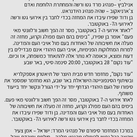
אנילביץ –מנהיג מרד גטו ורשה והמחתרת הלוחמת ואדם
צ'ארניאקוב – שהיה מנהיג היודנראט.
בן ודוד שפירו עיבדו את המחזה בכדי לחבר בין אירועי גטו ורשה
לאירועי ה7- באוקטובר.
"לאחר אירועי ה-7 באוקטובר, מסר זה הפך חשוב ורלוונטי מאי
פעם" אומר בן שפירו, "בימים בהם העם מפולג וקרוע, מחזה זה
מעלה את חשיבותה של האחדות בעם מול אויבי העם והמדינה.
למרות המחלוקות הפנימיות, אויבי העם היהודי אינם מבדילים בין
דעות ומוצא, וכאומה לא נותר אלה להתאחד כמשפחה, אז וכיום.
"עוד נקום" 28 באוקטובר, 20:00 סינמה סיטי, באר שבע
"עוד נקום", מחזמר חדש מבית היוצר של תיאטרון אספקלריא
ובשיתוף הסינפונייטה הישראלת באר שבע, הוא מחזמר שמספר את
סיפורו של העם היהודי הנדחף יחד על ידי הגורל ונקשר יחד בייעוד
משותף.
לאחר אירועי ה-7 באוקטובר, מסר זה הפך חשוב ורלוונטי מאי פעם.
בימים בהם העם מפולג וקרוע, מחזה זה מעלה את חשיבותה של
האחדות בעם מול אויבי העם והמדינה. בן ודוד שפירו עיבדו את
המחזה בכדי לחבר בין אירועי גטו ורשה לאירועי ה7- באוקטובר.
במרכז המחזמר סיפורם של מנהיגי המרד: ישראל – אמן צעיר
שרוצה בכל נפשו להימלט מהגטו; מלכה – חולמת ומורדת שכל