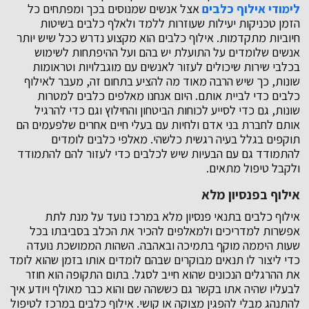
לימודי אילוף כלבים
אצל אנשים שמנוסים בכך ומפתחים כל
הזמן טכניקות יעילות שעוזרות ללמד ולאלף כלבים בשיטות
חיוביות מתקדמות. אילוף כלבים הוא מקצוע נדרש ככל שיש יותר
אנשים שלומדים על התועלת יש בהם ועל ההיפתחות לשימוש
בכלבי שירות שיכולים לעזור לאנשים עם מוגבלויות וטראומות
שונות, כך שיש הרבה מאוד מה להציע בתחום זה, מעבר לאילוף
כלבים כדי לביית אותם. היום אנחנו מאלפים כלבים למטרות
שונות, גם כדי לסייע לכוחות הביטחון והחילוץ וגם כדי להרגיל
אותם לחברת בני אדם ולחיות עם בעלי חיים אחרים שלפעמים הם
תוקפים בגלל בעיה רגשית כלשהי. מאלפי כלבים לומדים
להתמודד גם עם הבעיות שיש לכלבים כדי לעזור להם להתמודד
ולקבל טיפול מתאים.
אילוף בפנסיון מלא
אילוף כלבים בתנאי פנסיון מלא במרכז נועד על מנת לתת
אפשרות למדריכים ולמאלפים להכיר את הכלב בסביבתו בכל
שעות היממה מוקף בתמיכה ובאהבה. השהות הממושכת נועדה
כדי ליצור לו תנאים מבוקרים שבהם לומדים אותו בזמן שהוא לומד
את ההרגלים הנכונים שהוא חייב לסגל. בתום התקופה הוא חוזר
לבעליו שהיה אתו בקשר גם כששהה שם והוא כבר מאולף ויודע איך
להתנהג מבלי להפגין מצוקה או קושי. אילוף כלבים במרכז לטיפול