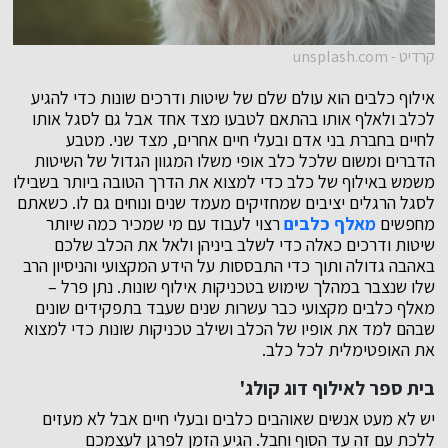
קרדיט - unsplash.com
אילוף כלבים הוא עולם שלם של שיטות ודרכים שונות כדי להגיע
לכלב ולאלף אותו בהתאם לטבעו מצד אחד אבל גם לסגל אותו
לחיים בחברת בני אדם ובעלי חיים אחרים, מצד שני. מטבע
הדברים ומשום שלכל כלב אופי משלו המגוון הגדול של השיטות
משמש באילוף של כלב כדי למצוא את הדרך הטובה ביותר בשבילו
לסגל הרגלים יציבים שמחזיקים מעמד שנים ונוחים גם לו. כשאתם
מחפשים
מאלף כלבים
רצוי לעבוד עם מי שמכיר כמה שיותר
שיטות ודרכים כאלה כדי לשלב ביניהן ולאל את הכלב שלכם
באהבה גדולה ותוך כדי התבססות על הידע המקצועי והניסיון הרב
שלו שנצבר במהלך שימוש בטכניקות אילוף שונות. נתן פרל –
מאלף כלבים מקצועי כבר עשרות שנים שעבד בתפקידים שונים
שבהם למד את אופיו של הכלב ושילב טכניקות שונות כדי למצוא
את האופטימלית לכל כלב.
בית ספר לאילוף דוג קולג'
יש לא מעט אנשים שאוהבים כלבים ובעלי חיים אבל לא מעזים
ללכת עם זה עד הסוף וחבל. הגיע הזמן לפרגן לעצמכם