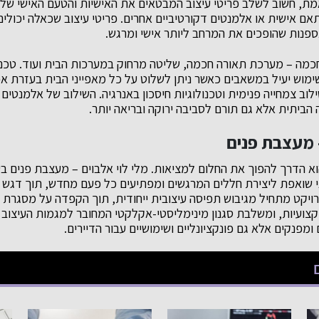
אמת, חשוב לשלב פריטי עיצוב המבטאים את האישיות והטעם האישי של ה
תאם אישית או אלמנטים דקורטיביים אחרים. פריטי עיצוב שכאלה יכולי
אספנות שהופכים את המרחב ליותר אישי ומרגש.
 חכמה – מערכת תאורה חכמה, שליטה מרחוק במערכות הבית ועוד. טכנו
ימוש יעיל במשאבים כאשר ניתן לשלוט על כל מאפייני הבית בעזרת א
ילוב צמחייה פנימית וטכנולוגיות חיסכון באנרגיה. השילוב של אלמנטים 
הביתית אלא גם תורם לסביבה ירוקה ובריאה יותר.
– מעצבת פנים
וא הדרך להפוך את החלום למציאות. מלי לוי אלבוים – מעצבת פנים בעל
ני שואפת ליצירת חללים המרגשים ומפתיעים כל פעם מחדש, תוך דגש ע
רויקט מתחיל מגיבוש תפיסה עיצובית ייחודית, תוך הקפדה על מסגרת ה
קצועיות, ומשלבת סגנון מינימליסטי-אקלקטי המחובר למגמות העיצוב 
ומפנקים אלא גם פונקציונליים ושימושיים עבור הדיירים.