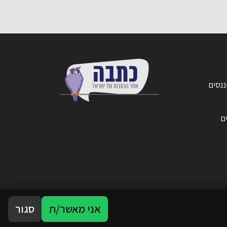
ננסים
ים
אני מאשר/ת
סגור