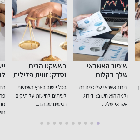
אשראי
כששקט הבית
ייעוץ לפני פרי
ות
נסדק: זווית פלילית
לפנסיה: תכנון 
רגישה ומדויקת
לעתיד בטוח
 שלי: מה זה
בכל יישוב בארץ נשמעות
החשיבות של ייעוץ לפ
לעבירות בתוך
וב? דירוג
לעיתים לחישות על תיקים
פרישה לפנסיה כאשר
המשפחה
.
רגישים שבהם...
מתקרבים לגיל פריש
נושא...