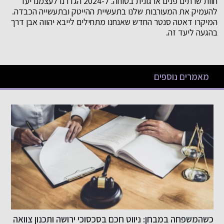
חוות שרתים פנים ארגונית בטוחה. ל-2024 הגדרנו לעצמנו יעד
להעמיק את המעורבות שלנו בתעשיית ההייטק ובתעשייה הכבדה.
המיקרו דאטה סנטר החדש שאנחנו מתחילים לייבא יהווה אבן דרך
בהגעה ליעד זה.
מאמרים נוספים
ה
שיפור האשראי שלך בקלות