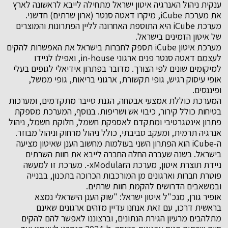
ענקית ניהול האנרגיה איטון ישראל מתחילה לייבא לראשונה לארץ
את מערכת iCube, מיקרו דאטה סנטר (ארון שרתים) חדשני.
מערכת iCube היא התוספת האחרונה לליין הפתרונות והמוצרים
של איטון הזמינים בישראל.
מערכת איטון iCube תספק לחברות בישראל את האפשרות להקים
לעצמם דאטה סנטר פנים ארגוני in-house, ואפילו לניידו
למיקומים שונים לפי הצורך. מדובר בפתרון אידיאלי לגופים בעלי
אופי עיסוק רגיש, גופי תקשורת, ארגוני בריאות, גופי ממשל,
ופיננסים.
המערכת כוללת אמצעי אבטחה, הגנת סייבר מתקדמים, ומערכות
בטיחות כולל קירור, כיבוי אש ושריפות. בנוסף, המערכת מספקת
פתרון אינטגרטיבי ומתקדם לאספקת חשמל, חלוקת חשמל, ניהול
אנרגיה תרמית, ומעקב סביבתי, כולל ניהול מרחוק וניהול מבוזר.
ה-iCube הוא הפתרון השני בעולמות מחשוב הענן שאיטון מציעה
בישראל. בשנה שעברה החלה החברה לייבא את חוות השרתים
ניידת תוצרת איטון, מערכת הxModular-. מערכת זו למעשה
פוטרת חברות וארגונים מן המורכבות הכרוכה בתכנון, בבנייה
ובמשאבים הדרושים להקמת חוות שרתים.
אופיר גורן, מנכ"ל איטון ישראל: "שוק הענן הישראלי נמצא
בראשית דרכו, עם זאת אנחנו עדיין מזהים ארגונים שאינם
מתלהבים מרעיון הגירת הנתונים, וברצוננו לאפשר להם להקים