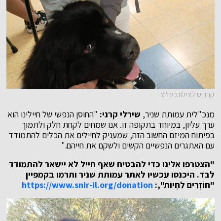
קרדיט לצילום: יח"צ
מנכ"לית עמותת שניר,
שירלי קרני:
"החוסן הנפשי של חיילינו הוא
ערך עליון, במיוחד בתקופה זו. אנו שמחים לקחת חלק ולתמוך
בפיתוח המיזם החשוב הזה, שמעניק לחיילים את הכלים להתמודד
עם האתגרים הנפשיים הקשים ולשקם את חייהם."
"
הצטרפו אלינו כדי להבטיח שאף חייל לא יישאר להתמודד
לבד. היכנסו עכשיו לאתר עמותת שניר ותרמו בקמפיין
"חוֹזְרִים לִחְיוֹת",:
https://www.snir-il.org/donation