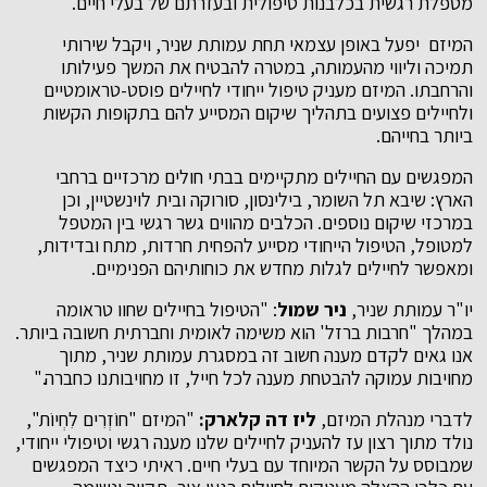
מטפלת רגשית בכלבנות טיפולית ובעזרתם של בעלי חיים.
המיזם יפעל באופן עצמאי תחת עמותת שניר, ויקבל שירותי
תמיכה וליווי מהעמותה, במטרה להבטיח את המשך פעילותו
והרחבתו. המיזם מעניק טיפול ייחודי לחיילים פוסט-טראומטיים
ולחיילים פצועים בתהליך שיקום המסייע להם בתקופות הקשות
ביותר בחייהם.
המפגשים עם החיילים מתקיימים בבתי חולים מרכזיים ברחבי
הארץ: שיבא תל השומר, בילינסון, סורוקה ובית לוינשטיין, וכן
במרכזי שיקום נוספים. הכלבים מהווים גשר רגשי בין המטפל
למטופל, הטיפול הייחודי מסייע להפחית חרדות, מתח ובדידות,
ומאפשר לחיילים לגלות מחדש את כוחותיהם הפנימיים.
יו"ר עמותת שניר,
ניר שמול
: "הטיפול בחיילים שחוו טראומה
במהלך "חרבות ברזל' הוא משימה לאומית וחברתית חשובה ביותר.
אנו גאים לקדם מענה חשוב זה במסגרת עמותת שניר, מתוך
מחויבות עמוקה להבטחת מענה לכל חייל, זו מחויבותנו כחברה."
לדברי מנהלת המיזם,
ליז דה קלארק:
"המיזם "חוֹזְרִים לִחְיוֹת",
נולד מתוך רצון עז להעניק לחיילים שלנו מענה רגשי וטיפולי ייחודי,
שמבוסס על הקשר המיוחד עם בעלי חיים. ראיתי כיצד המפגשים