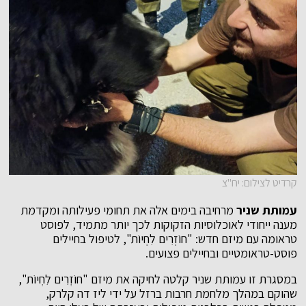
קרדיט לצילום: יח"צ
עמותת שניר
מרחיבה בימים אלה את תחומי פעילותה ומקדמת
מענה ייחודי לאוכלוסיות הזקוקות לכך יותר מתמיד, לפוסט
טראומה עם מיזם חדש: "חוֹזְרִים לִחְיוֹת", לטיפול בחיילים
פוסט-טראומטיים ובחיילים פצועים.
במסגרת זו עמותת שניר קלטה לחיקה את מיזם "חוֹזְרִים לִחְיוֹת",
שהוקם במהלך מלחמת חרבות ברזל על ידי ליז דה קלרק,