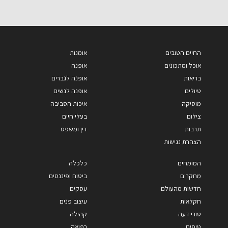
החיים הטובים
אומנות
אוכל ומתכונים
אופנה
בריאות
אופנה לגברים
טיולים
אופנה לנשים
מוסיקה
איכות הסביבה
צילום
בעלי חיים
תרבות
דין ומשפט
הצהרת נגישות
המומחים
כלכלה
מחקרים
ביטוח ופיננסים
חדשות מהעולם
עסקים
חקלאות
עיצוב פנים
טורי דעה
קהילה
טיפים
רפואה