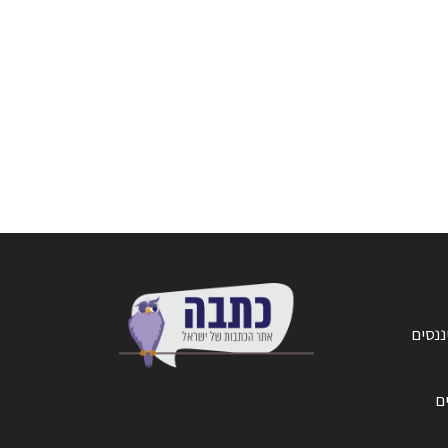
ננסים
ים