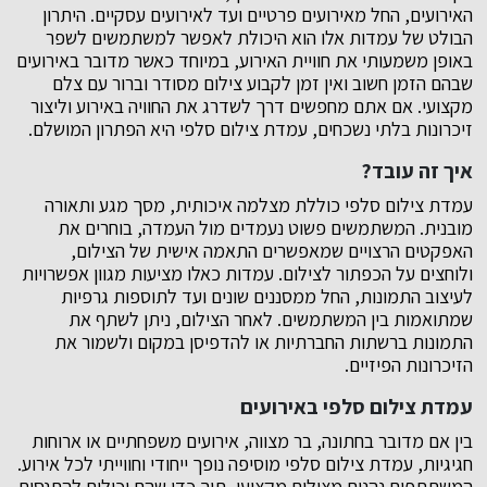
האירועים, החל מאירועים פרטיים ועד לאירועים עסקיים. היתרון
הבולט של עמדות אלו הוא היכולת לאפשר למשתמשים לשפר
באופן משמעותי את חוויית האירוע, במיוחד כאשר מדובר באירועים
שבהם הזמן חשוב ואין זמן לקבוע צילום מסודר וברור עם צלם
מקצועי. אם אתם מחפשים דרך לשדרג את החוויה באירוע וליצור
זיכרונות בלתי נשכחים, עמדת צילום סלפי היא הפתרון המושלם.
איך זה עובד?
עמדת צילום סלפי כוללת מצלמה איכותית, מסך מגע ותאורה
מובנית. המשתמשים פשוט נעמדים מול העמדה, בוחרים את
האפקטים הרצויים שמאפשרים התאמה אישית של הצילום,
ולוחצים על הכפתור לצילום. עמדות כאלו מציעות מגוון אפשרויות
לעיצוב התמונות, החל ממסננים שונים ועד לתוספות גרפיות
שמתואמות בין המשתמשים. לאחר הצילום, ניתן לשתף את
התמונות ברשתות החברתיות או להדפיסן במקום ולשמור את
הזיכרונות הפיזיים.
עמדת צילום סלפי באירועים
בין אם מדובר בחתונה, בר מצווה, אירועים משפחתיים או ארוחות
חגיגיות, עמדת צילום סלפי מוסיפה נופך ייחודי וחווייתי לכל אירוע.
המשתתפים נהנים מצילום מקצועי, תוך כדי שהם יכולים להתנסות