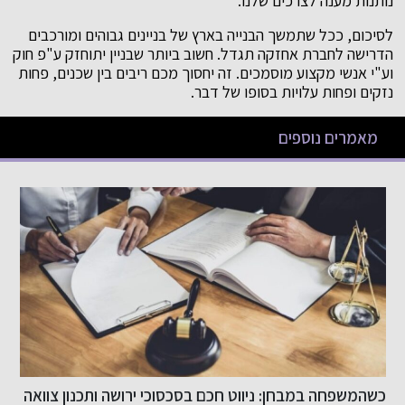
נותנות מענה לצרכים שלנו.
לסיכום, ככל שתמשך הבנייה בארץ של בניינים גבוהים ומורכבים
הדרישה לחברת אחזקה תגדל. חשוב ביותר שבניין יתוחזק ע"פ חוק
וע"י אנשי מקצוע מוסמכים. זה יחסוך מכם ריבים בין שכנים, פחות
נזקים ופחות עלויות בסופו של דבר.
מאמרים נוספים
ון צוואה
שיפור האשראי שלך בקלות