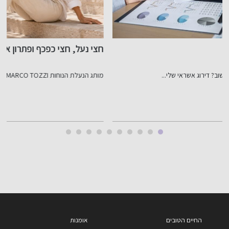
חצי נעל, חצי כפכף ופתרון אחד מושלם לקיץ
כ-00
מותג הנעלת הנוחות MARCO TOZZI משיק דגם חדש המשלב את...
ס
החיים הטובים
אומנות