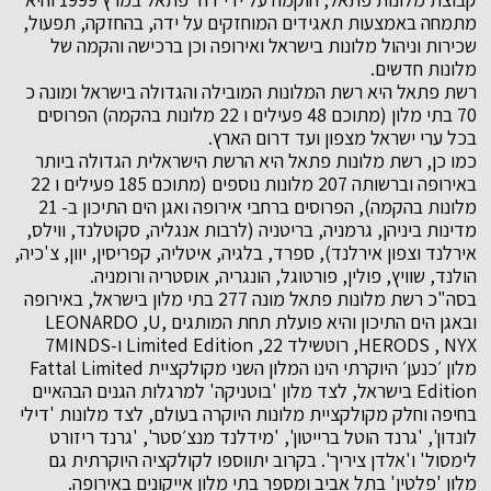
מתמחה באמצעות תאגידים המוחזקים על ידה, בהחזקה, תפעול,
שכירות וניהול מלונות בישראל ואירופה וכן ברכישה והקמה של
מלונות חדשים.
רשת פתאל היא רשת המלונות המובילה והגדולה בישראל ומונה כ
70 בתי מלון (מתוכם 48 פעילים ו 22 מלונות בהקמה) הפרוסים
בכל ערי ישראל מצפון ועד דרום הארץ.
כמו כן, רשת מלונות פתאל היא הרשת הישראלית הגדולה ביותר
באירופה וברשותה 207 מלונות נוספים (מתוכם 185 פעילים ו 22
מלונות בהקמה), הפרוסים ברחבי אירופה ואגן הים התיכון ב- 21
מדינות ביניהן, גרמניה, בריטניה (לרבות אנגליה, סקוטלנד, ווילס,
אירלנד וצפון אירלנד), ספרד, בלגיה, איטליה, קפריסין, יוון, צ'כיה,
הולנד, שוויץ, פולין, פורטוגל, הונגריה, אוסטריה ורומניה.
בסה"כ רשת מלונות פתאל מונה 277 בתי מלון בישראל, באירופה
ובאגן הים התיכון והיא פועלת תחת המותגים LEONARDO ,U,
HERODS , NYX, רוטשילד 22, Limited Edition ו-7MINDS
מלון ׳כנען׳ היוקרתי הינו המלון השני מקולקציית Fattal Limited
Edition בישראל, לצד מלון 'בוטניקה' למרגלות הגנים הבהאיים
בחיפה וחלק מקולקציית מלונות היוקרה בעולם, לצד מלונות 'דילי
לונדון', 'גרנד הוטל ברייטון', 'מידלנד מנצ׳סטר', 'גרנד ריזורט
לימסול' ו'אלדן ציריך'. בקרוב יתווספו לקולקציה היוקרתית גם
מלון 'פלטין' בתל אביב ומספר בתי מלון אייקונים באירופה.