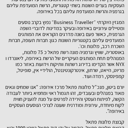
העסקיות בערים השונות בשתי קטגוריות, הרשת המועדפת עליהם
בגרמניה והרשת המועדפת עליהם בכל באירופה.
המגזין היוקרתי ״Business Traveller״ נפוץ בקרב נוסעים
ומטיילים עירוניים באירופה ובעיקר במדינות לדוברי השפה
הגרמנית, כאשר פעם בשנה מדרגים הקוראים את המותגים
המועדפים עליהם בקטגוריות השונות כגון: חברות תעופה, חברות
השכרת רכב, מלונות וכו׳.
באוסטריה, שוויץ וגרמניה מונה רשת פתאל כ 75 מלונות,
המנוהלים תחת המותגים העיקריים של הרשת באירופה, ליאונרדו ו
NYX אשר הקדימו בדירוג רשתות וותיקות וידועות באזור כמו
מריוט, הייאט, שרתון, אינטרקונטיננטל, הולידיי אין, סופיטל,
קמפינסקי, רמדה ועוד.
יורם ביטון, מנכ"ל מלונות פתאל מרכז אירופה: "אנו שמחים וגאים
מאוד במנהלים ובעובדים, זהו תגמול ראוי ומחמיא ביותר לעבודה
הקשה, לפיתוח העסקי והירידה לפרטים על מנת להעניק חווית
לקוח מיוחדת, עירונית ומודרנית שעונה לצרכי הנוסעים העסקיים
באירופה".
קבוצת מלונות פתאל
קבוצת מלונות פתאל, הוקמה על ידי דוד פתאל במרץ 1999 והיא