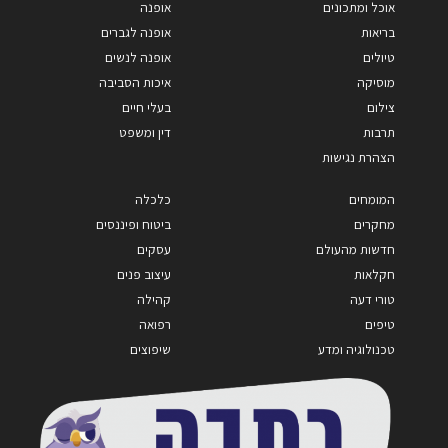
אוכל ומתכונים
אופנה
בריאות
אופנה לגברים
טיולים
אופנה לנשים
מוסיקה
איכות הסביבה
צילום
בעלי חיים
תרבות
דין ומשפט
הצהרת נגישות
המומחים
כלכלה
מחקרים
ביטוח ופיננסים
חדשות מהעולם
עסקים
חקלאות
עיצוב פנים
טורי דעה
קהילה
טיפים
רפואה
טכנולוגיה ומדע
שיפוצים