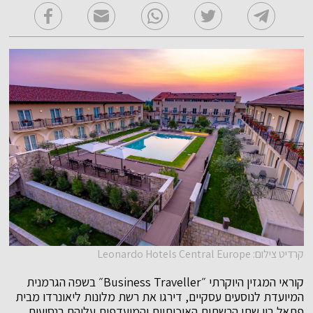
קרדיט צילום: Leonardo Hotels Central Europe
קוראי המגזין היוקרתי ״Business Traveller״ בשפה הגרמנית
המיועדת לנוסעים עסקיים, דירגו את רשת מלונות ליאונרדו מבית
פתאל בין שתי הרשתות האיכותיות והמועדפות עליהם בנסיעות