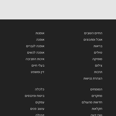
החיים הטובים
אומנות
אוכל ומתכונים
אופנה
בריאות
אופנה לגברים
טיולים
אופנה לנשים
מוסיקה
איכות הסביבה
צילום
בעלי חיים
תרבות
דין ומשפט
הצהרת נגישות
המומחים
כלכלה
מחקרים
ביטוח ופיננסים
חדשות מהעולם
עסקים
חקלאות
עיצוב פנים
טורי דעה
קהילה