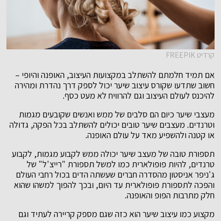
קרדיט FREEPIK
אם תמיד חלמתם להשתלב במקצועות העיצוב, האופנה והיופי –
חשוב שתדעו שקורס עיצוב שיער יכול לספק דרך נהדרת ומהירה
להיכנס לעולם העיצוב וגם להרוויח לא מעט כסף.
מעצבי שיער כיום הם סלבים של ממש ואנשים שקובעים מגמות
וטרנדים. מעצבים שיער טובים יכולים להשתלב בכל הפקה, גדולה
או קטנה ולהשפיע מאד על עולם האופנה.
תספורת טובה של מעצב שיער יכולה ממש לקבוע מגמות, לקבוע
טרנדים, להיות פופולארית כמו למשל תספורת "רייצ'ל" של
ג'ניפר אניסטון מהסדרה חברים שעשתה הדים בכול רחבי העולם
והפכה לתספורת פופולארית עד היום, ובכך להפוך למשהו שהוא
חלק מתרבות הפופ והאופנה.
מקצוע כמו עיצוב שיער הוא כזה שגם מספק קריירה לעתיד וגם