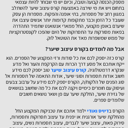
מספק הכנסה קבועה וטובה, וכיום יש מי שבוחר להיות עצמאי
בתחום ויש את מי שירצה באמצעות קורס עיצוב שיער להשתלב
במגוון רחב של מספרות, בתי אופנה והפקות. מספרות הן עסק
שעובד כל הזמן וכבר מתקופות קדומות יותר אנשים עיצבו את
שיערם באופן מקצועי, החל ממארי אנטואנט שתמיד התהדרה
בפאות מסורקות עד התסרוקות של היום שהפכו לקונסטרוקציות
של ממש שמשפרות מאד את הטוטאל לוק.
אבל מה לומדים בקורס עיצוב שיער?
קורס כזה יספק לכם את כל סודות ורזי המקצוע של הספרים. הוא
ייקח אותכם אל מסע דרך הכרות עם הקרקפת והעור ואל מדע
שנקרא דרמטולוגיה.
קורס עיצוב שיער
טוב יספק לכם מידע
חשוב אודות תספורות וסוגי שיער, אודות התאמה של תספורות אל
סוג הפנים של הלקוח/ה, הקורס יספק לכם מידע על ערבוב צבעים
ועיסוק עם חומרים כימיים ויקנה לכם את כל מה שחשוב בנושאים
של גזירת שיער, החלקת שיער עם פן ושאר נושאים חשובים
שלומדים ספרים.
הקורס ב
דיויס ואודי
ילמד אתכם את טכניקות המקצוע החל
מהחלקת שיער אורגנית או יפנית עד עיצוב תסרוקות ותספורות,
סירוק פאות, עיצוב שיער לגברים, עיצוב תספורות נשים, עיצוב