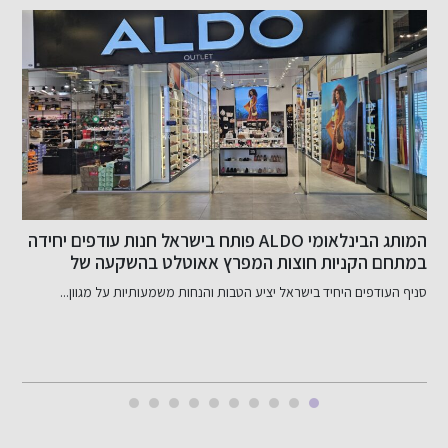
המותג הבינלאומי ALDO פותח בישראל חנות עודפים יחידה
במתחם הקניות חוצות המפרץ אאוטלט בהשקעה של
ב
כ-800 אלף שקל
סניף העודפים היחיד בישראל יציע הטבות והנחות משמעותיות על מגוון...
ב