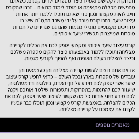
תסרוקות לקשישים ואפילו כיצד מספרים ילדים קטנים. כשאתם
מחפשים מכללה מתאימה או מוסד לימוד מתאים – זכרו שהקורס
חייב להיות מקצועי ונכון כדי שאתם תוכלו ללמוד יותר אודות
עיצוב שיער. בחרו קורס מוכר על ידי משרד התמ"ת שיש בו
מדריכים מקצועיים מובילי מגמות שהם גם שגרירים של חברות
מוכרות שמייצרות תכשירי שיער איכותיים.
קורס עיצוב שיער איכותי ומקצועי יספק לכם את הכלים לקריירה
מצליחה ותוכלו ללמוד באמצעותו כיצד להקים מספרה משלכם
וכיצד להצליח בעולם האופנה ואף להפוך לקובעי מגמות.
אז אם אתם רוצים לעשות קריירה מצליחה והן כעצמאים והן
עובדים של מספרות בארץ ובכל העולם – כדאי לחפש קורס עיצוב
שיער אשר יספק לכם מידע על גוף האדם, ביולוגיה ודרמטולוגיה,
שיעזור לכם להתנסות בתסרוקות ותספורות שילמד אותכם ויקנה
לכם מידע חיוני אודות כל מה שקשור לעיצוב שיער ויספק לכם את
הכלים להצלחה. באמצעות קורס מקצועי ונכון תוכלו כבר עכשיו
לקדם את עצמכם על קריירה מצליחה.
מאמרים נוספים