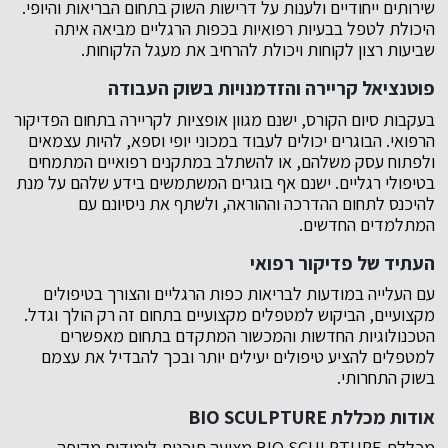
שירותים ייחודיים ולענות על דרישות השוק בתחום הבריאות והיופי.
היכולת לטפל בבעיות רפואיות בכפות הרגליים מביאה איתה
שביעות רצון לקוחות ויכולת להרחיב את מעגל הלקוחות.
פוטנציאל קריירה והזדמנויות בשוק העבודה
בעקבות סיום הקורס, ישנם מגוון אופציות לקריירה בתחום הפדיקור
הרפואי. הבוגרים יכולים לעבוד במכוני יופי וספא, להיות עצמאים
ולפתוח עסק משלהם, או להשתלב במתקנים רפואיים המתמחים
בטיפולי רגליים. ישנם אף בוגרים המשתמשים בידע שלהם על מנת
להיכנס לתחום ההדרכה וההוראה, ולשתף את ניסיונם עם
המתלמדים החדשים.
העתיד של פדיקור רפואי
עם העלייה במודעות לבריאות כפות הרגליים והצורך בטיפולים
מקצועיים, הביקוש למטפלים מקצועיים בתחום זה רק הולך וגדל.
הטכנולוגיות החדשות והמכשור המתקדם בתחום מאפשרים
למטפלים להציע טיפולים יעילים יותר ובכך להבדיל את עצמם
בשוק התחרותי.
אודות מכללת BIO SCULPTURE
מכללת BIO SCULPTURE מציעה תוכנית לימודים מקיפה