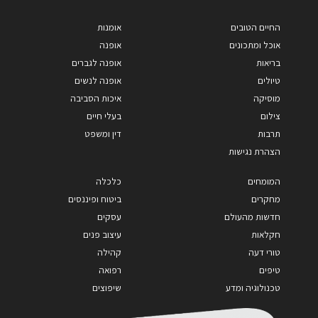
החיים הטובים
אומנות
אוכל ומתכונים
אופנה
בריאות
אופנה לגברים
טיולים
אופנה לנשים
מוסיקה
איכות הסביבה
צילום
בעלי חיים
תרבות
דין ומשפט
הצהרת נגישות
המומחים
כלכלה
מחקרים
ביטוח ופיננסים
חדשות מהעולם
עסקים
חקלאות
עיצוב פנים
טורי דעה
קהילה
טיפים
רפואה
טכנולוגיה ומדע
שיפוצים