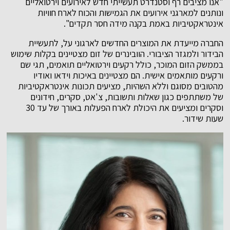
"אנו מציבים רף וסטנדרט תעשייתי חדש לאירועים וירטואליים
ונותנים למארגני אירועים את הגמישות והכוח לארח חוויות
אינטראקטיביות באמת בקנה מידה חסר תקדים".
החברה מייעדת את המוצרים החדשים לארגוני על, לתעשיית
הבידור ולמגזר הציבורי. הוובינרים של זום מצטיינים בקלות שימוש
בממשק הזום המוכר, כולל רקעים וירטואליים תואמים, תגי שם
ורקעים מותאמים אישית. הם מצטיינים באיכות וידאו ואודיו
מהטובים מסוגם וללא השהיות, מציעים תכונות אינטראקטיביות
של משתתפים כגון שאלות ותשובות, צ'אט, סקרים, חידונים
וסקרים ומציעים את היכולת לארח הפעלות באורך של עד 30
שעות שידור.