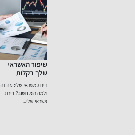
ת -
כשהמשפחה
שיפור האשראי
ושלמת
במבחן: ניווט חכם
שלך בקלות
בסכסוכי ירושה
כית?
רגעים רגישים סביב עיזבון
דירוג אשראי שלי: מה זה
ותכנון צוואה נכון
הם אלמנט
מציפים לא פעם שאלות
ולמה הוא חשוב? דירוג
לי המיועד
משפטיות ומערכות...
אשראי שלי...