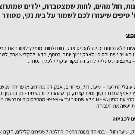
ת, חול מהים, לחות שמצטברת, ילדים שמתרוצצי
 טיפים שיעזרו לכם לשמור על בית נקי, מסודר ו
קבוע
עות הלא נכונות יכולה להכניס אבק, חום ולחות. מומלץ לאוורר את הב
האוויר נעים והסיכוי לאבק נמוך יותר. בנוסף, כדאי להקדיש אחת לשבוע
 – באמצעות מטלית לחה. זהו מקור עיקרי ללכלוך נסתר.
יע בלי התרעה – שיער, חול, פירורים, אבק דק מהרחוב או פריחה שניש
לאמץ שגרת ניקיון יומית קצרה, כך שההבדל יורגש מיד- גם בניקיון וגם
Dyson Gen5 שואב עוצמתי עם מסנן HEPA מלא שמסיר עד 99%
ת יעשה את העבודה
ים לכביסה
ק, שיער וחול – במיוחד בעונה החמה. החלפה לשטיחים קלילים, דקים א