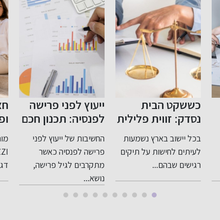
כששקט הבית
ייעוץ לפני פרישה
חצ
נסדק: זווית פלילית
לפנסיה: תכנון חכם
ופ
רגישה ומדויקת
לעתיד בטוח
לק
בכל יישוב בארץ נשמעות
החשיבות של ייעוץ לפני
מות
לעבירות בתוך
לעיתים לחישות על תיקים
פרישה לפנסיה כאשר
המשפחה
רגישים שבהם...
מתקרבים לגיל פרישה,
דגם
נושא...