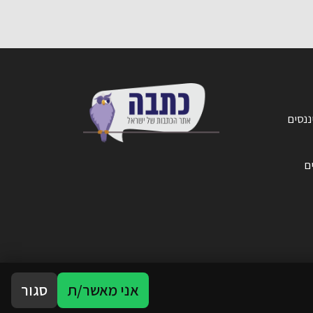
ננסים
ים
אני מאשר/ת
סגור