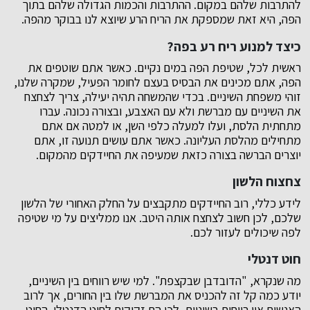
להתרבות שלהם במקום. ההתרבות והכמות הגדולה שלהם בתוך
הפה, היא זאת שמספקת את הריח הרע שיוצא לנו בבוקר מהפה.
כיצד למנוע ריח רע בפה?
ראשית לכל, שטיפת הפה במים נקיים. כאשר אתם שוטפים את
הפה, אתם מכינים את הבסיס בעצם לחומר הפעיל, שמקרה שלנו,
זוהי משפחת השיניים. בכדי שהמשחה תהיה יעילה, צריך לצחצח
את השיניים עם מברשת ולא עם האצבע, ובצורה נכונה. עברו
מתחתית הלסת, ועלו למעלה כלפי השן, או למטה אם אתם
מתחילים מהלסת העליונה. כאשר אתם עושים תנועה זו, אתם
יוצרים הברשה בצורה כזאת שמעיפה את החיידקים מהמקום.
צחצוח הלשון
לידע כללי, רוב החיידקים מתקבצים על החלק האחורי של הלשון
שלכם, לכן חשוב לצחצח אותה היטב. אנו ממליצים על מי שטיפה
לפה שיכולים לעזור לכם.
חוט דנטלי
מה שנקרא, "הדובדבן שבקצפת". למי שיש רווחים בין השיניים,
יודע כמה קל זה להכניס את המברשת שלו בין החורים, אך לרוב
האנשים אין רווחים בשיניים, לכן הם זקוקים לחוט הדנטלי. החוט