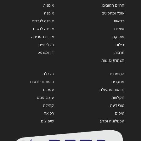
החיים הטובים
אומנות
אוכל ומתכונים
אופנה
בריאות
אופנה לגברים
טיולים
אופנה לנשים
מוסיקה
איכות הסביבה
צילום
בעלי חיים
תרבות
דין ומשפט
הצהרת נגישות
המומחים
כלכלה
מחקרים
ביטוח ופיננסים
חדשות מהעולם
עסקים
חקלאות
עיצוב פנים
טורי דעה
קהילה
טיפים
רפואה
טכנולוגיה ומדע
שיפוצים