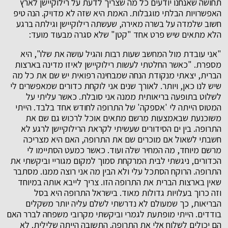
תחושה שאנחנו יודעים כל מה שצריך לדעת על רילוקיישן לארץ
האפשרויות הבלתי מוגבלות. האמת היא שזה לא מדויק. הנה טיפ
חשוב שלמדה על בשרה מאירה, שעשתה רילוקיישן וגילתה ברגע
הלא מתאים שיש פרט אחד "קטן" שלא סגרה מבעוד מועד:
"אני עובדת מול המחשב שעות רבות והגיל עושה את שלו", היא
מספרת. "כאשר החלטתי לעשות רילוקיישן לאיזו מדינה בארצות
הברית, יצאתי מנקודת הנחה שמבחינה רפואית יש שם את כל מה
שיש לנו כאן, ויותר. לאורך שנים אני לוקחת כדורים שמאפשרים לי
לשלוט בתופעה בריאותית ממנה אני סובלת. כאשר עליתי על
המטוס הייתה לי 'אספקה' של התרופה לחודש אחד בלבד. הייתי
משוכנעת שבאמצעות מרשם מתאים אוכל לרכוש גם שם את
התרופה. בין ים הסידורים שעשיתי לקראת הרילוקיישן לרגע לא
חשבתי לשאול אם מוכרים שם את התרופה, האם היא מצריכה
מרשם מיוחד, מה המחיר שלה ועוד. כאשר כמעט הסתיימו לי
הכדורים, ניגשתי לבית המרקחת סמוך למקום מגוריי וביקשתי את
התרופה. הרוקח הסתכל עלי ולא הבין מה אני רוצה ממנו. מסתבר
שאין בארצות הברית את התרופה הזו. צריך לייבא אותה במיוחד
וזה כרוך בעלויות גדולות מאוד. בישראל התרופה היא בסל
הבריאות, כך שמעולם לא נדרשתי לשלם עליה יותר משקלים
בודדים. הייתי מופתעת לגמרי וביקשתי מקרובי משפחה לברר האם
הם יכולים לשלוח אלי את התרופה. התשובה הייתה שלילית. לא