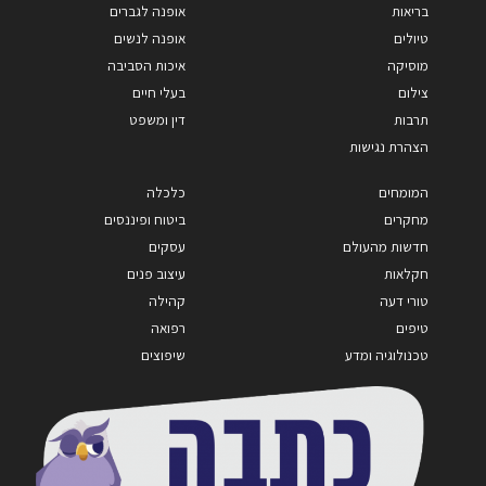
בריאות
אופנה לגברים
טיולים
אופנה לנשים
מוסיקה
איכות הסביבה
צילום
בעלי חיים
תרבות
דין ומשפט
הצהרת נגישות
המומחים
כלכלה
מחקרים
ביטוח ופיננסים
חדשות מהעולם
עסקים
חקלאות
עיצוב פנים
טורי דעה
קהילה
טיפים
רפואה
טכנולוגיה ומדע
שיפוצים