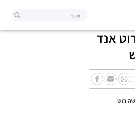
 ופרוט אנד
ש