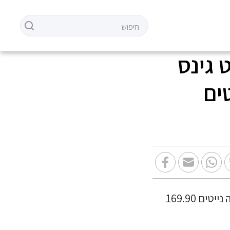
,H&O SOLO, ג'קט גינס
יטים