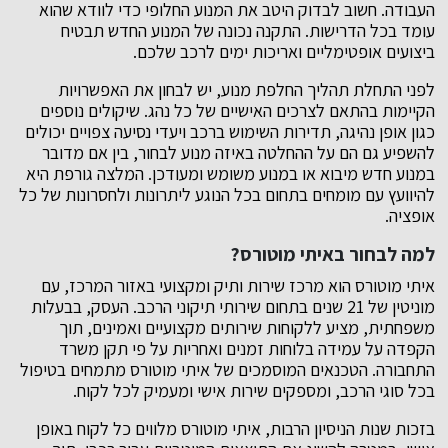
העבודה. חשוב לבדוק היטב את המנוע החלופי כדי לוודא שהוא
עומד בכל הדרישות. התקנה נכונה של המנוע החדש תבטיח
ביצועים אופטימליים ואריכות ימים לרכב שלכם.
לפני התחלת תהליך החלפת מנוע, יש לבחון את האפשרויות
הקיימות בהתאם לצרכים האישיים של כל נהג. שיקולים נוספים
כגון אופן נהיגה, תדירות השימוש ברכב ויעדי נסיעה צפויים יכולים
להשפיע גם הם על ההחלטה באיזה מנוע לבחור, בין אם מדובר
במנוע חדש מיבוא או במנוע משומש ומעודכן. המלצה גורפת היא
להיוועץ עם מומחים בתחום בכל הנוגע ליתרונות ולחסרונות של כל
אופציה.
למה לבחור באיתי מוטורס?
איתי מוטורס הוא מרכז שירות ותיק ומקצועי באזור המרכז, עם
מוניטין של 21 שנים בתחום שירותי תיקוני הרכב. העסק, בבעלות
משפחתית, מציע ללקוחות שירותים מקצועיים ואמינים, תוך
הקפדה על עמידה בלוחות זמנים ואחריות על פי תקן משרד
התחבורה. הטכנאים המוסמכים של איתי מוטורס מתמחים בטיפול
בכל סוגי הרכב, ומספקים שירות אישי ומעמיק לכל לקוח.
בזכות שנות הניסיון הרבות, איתי מוטורס מלווים כל לקוח באופן