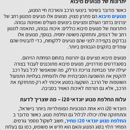
יתרונות של מנועים מיבוא
כאשר מדובר בשיפור ביצועי הרכב והארכת חיי המנוע,
מנועים מיבוא
הם פתרון מצוין. מנועים אלו מגיעים ממגוון רחב של
יצרנים ברחבי העולם ומציעים ביצועים מעולים ואמינות גבוהה.
היתרונות של מנועים מיבוא כוללים: איכות גבוהה, התאמה למגוון
רחב של דגמים, ותחזוקה פשוטה יחסית. בנוסף, מנועים אלו
נבדקים בקפידה לפני שהם מגיעים ללקוחות, כדי להבטיח שהם
עומדים בתקנים הגבוהים ביותר.
מנועים מיבוא מציעים גם יתרונות בתחום הפחתת הזיהום.
בסטנדרטים מודרניים, מנועים מיבוא מתוכננים לעבוד בצורה
יעילה יותר מבחינת צריכת הדלק, מה שמאפשר לכל בעל רכב
להקטין את ההשפעה הסביבתית שלו ולהפחית בעלויות התפעול
השוטפות של הרכב. השקעה במנוע איכותי לא רק מתחזקת את
הרכב, אלא גם תורמת לאיכות האוויר בסביבה.
עלות החלפת מנוע יונדאי i20 – מה שצריך לדעת
היונדאי i20 היא אחת המכוניות הפופולריות ביותר בישראל,
והתחזוקה שלה יכולה לכלול גם החלפת מנוע. כאשר מדובר ב
החלפת מנוע יונדאי i20 מחיר
, חשוב לשקול מספר גורמים.
המחיר תלוי בסוג המנוע והאם הוא חדש או משומש, כמו גם בעלות