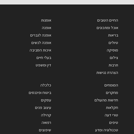
החיים הטובים
אומנות
אוכל ומתכונים
אופנה
בריאות
אופנה לגברים
טיולים
אופנה לנשים
מוסיקה
איכות הסביבה
צילום
בעלי חיים
תרבות
דין ומשפט
הצהרת נגישות
המומחים
כלכלה
מחקרים
ביטוח ופיננסים
חדשות מהעולם
עסקים
חקלאות
עיצוב פנים
טורי דעה
קהילה
טיפים
רפואה
טכנולוגיה ומדע
שיפוצים