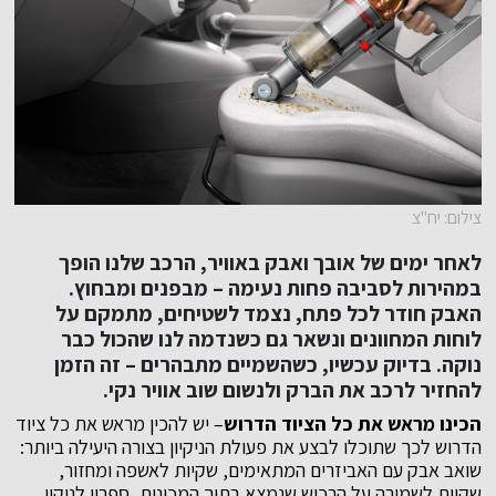
צילום: יח"צ
לאחר ימים של אובך ואבק באוויר, הרכב שלנו הופך
במהירות לסביבה פחות נעימה – מבפנים ומבחוץ.
האבק חודר לכל פתח, נצמד לשטיחים, מתמקם על
לוחות המחוונים ונשאר גם כשנדמה לנו שהכול כבר
נוקה. בדיוק עכשיו, כשהשמיים מתבהרים – זה הזמן
להחזיר לרכב את הברק ולנשום שוב אוויר נקי.
הכינו מראש את כל הציוד הדרוש
– יש להכין מראש את כל ציוד
הדרוש לכך שתוכלו לבצע את פעולת הניקיון בצורה היעילה ביותר:
שואב אבק עם האביזרים המתאימים, שקיות לאשפה ומחזור,
שקיות לשמירה על הרכוש שנמצא בתוך המכונית, ספריי לניקוי