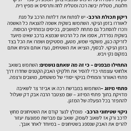
חלונות, מטלית יבשה רכה ומטלית לחה ותרסיס או מפיץ ריח.
ריקון תכולת הרכב-
יש לפתוח את דלתות הרכב על מנת
לאווררו בזמן הניקוי. השתמשו בשקית אשפה להוצאת כל האשפה
וזכרו להסתכל גם מתחת למושבים, בכיסים ובמחזיקי הכוסות.
בשקית נפרדת, אספו את כל הרכוש שנמצא ברכב שאינו מיועד
לזריקה כגון, משקפי שמש, מטען, מסטיקים ושמרו את הכל בצד
בזמן הניקוי. לבסוף, הוציאו את השטיחים, נערו אותם והניחו אותם
במקום נקי ויבש.
התחילו מבפנים – כי זה מה שאתם נושמים
:
השתמש בשואב
אלחוטי עוצמתי כדי להסיר את חלקיקי האבק הקטנים שחדרו דרך
פתחי האוורור והמחילו בניקוי יסודי של משטחים, מושבים ורצפה.
פתחי מיזוג –
השתמשו במברשת רכה או אביזר צר לשאיבה
מדויקת בתוך פתחי המיזוג – שם מצטבר הרבה אבק דק שעלול
להתפזר בכל הפעלה של המזגן.
ניקוי שטיחוני הרכב-
מומלץ לנער קודם את השטיחונים מחוץ
לרכב ורק אז לשאוב לעומק. שואב עם מברשת ממונעת יעזור
להרים את האבק שנספג בשטיחונים – במיוחד לאחר אובך.