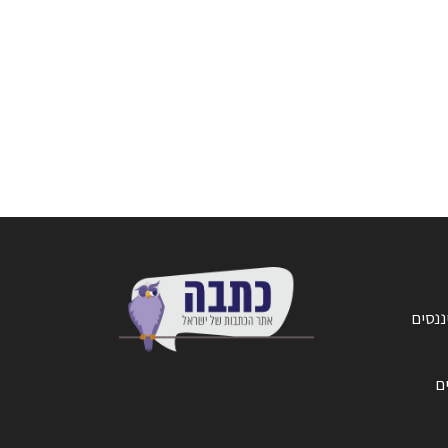
ננסים
ים