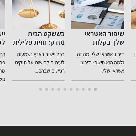
אשראי
כששקט הבית
ייעוץ לפני פרי
ות
נסדק: זווית פלילית
לפנסיה: תכנון 
רגישה ומדויקת
לעתיד בטוח
 שלי: מה זה
בכל יישוב בארץ נשמעות
החשיבות של ייעוץ לפ
לעבירות בתוך
וב? דירוג
לעיתים לחישות על תיקים
פרישה לפנסיה כאשר
המשפחה
.
רגישים שבהם...
מתקרבים לגיל פריש
נושא...