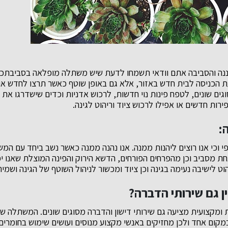
ננה והסביבה אתם וודאי תשמחו לדעת שיש משתלה מופלאה בסביבתכ
 הכניסה לבית חדש באזור, אלא גם באופן שוטף כאשר תרצו לחדש או
וגים שונים, לטפח פינות נוי חדשות, לרכוש אדניות וכדים שישדרגו את ה
רות חדשים או אפילו לרכוש ציוד וריהוט לגינה.
ה:
ופי וכי אנו רוצים ליהנות ממנה. אנו נהנה ממנה כאשר נשב ביחד עם המ
חת מסביב וכן מהפרחים הפורחים, הדשא הירוק והפינה המוצלת שאנו יכ
וט לישיבה נעימה בגינה וכן ציוד ומכשור לניהול השוטף של הגינה ושמיר
ן גם שירותי הדברה?
 ומקצועית מציעה גם שירותי דישון והדברה מסוגים שונים. המשתלה 
 במקום אחד ולכן מחזיקים באנשי מקצוע מנוסים ועושים שימוש בחומרים