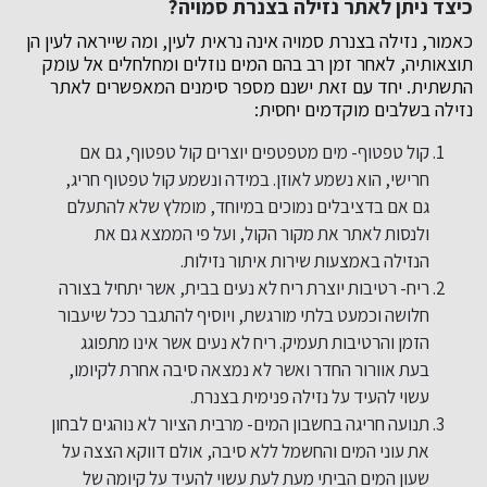
כיצד ניתן לאתר נזילה בצנרת סמויה?
כאמור, נזילה בצנרת סמויה אינה נראית לעין, ומה שייראה לעין הן
תוצאותיה, לאחר זמן רב בהם המים נוזלים ומחלחלים אל עומק
התשתית. יחד עם זאת ישנם מספר סימנים המאפשרים לאתר
נזילה בשלבים מוקדמים יחסית:
קול טפטוף- מים מטפטפים יוצרים קול טפטוף, גם אם
חרישי, הוא נשמע לאוזן. במידה ונשמע קול טפטוף חריג,
גם אם בדציבלים נמוכים במיוחד, מומלץ שלא להתעלם
ולנסות לאתר את מקור הקול, ועל פי הממצא גם את
הנזילה באמצעות שירות איתור נזילות.
ריח- רטיבות יוצרת ריח לא נעים בבית, אשר יתחיל בצורה
חלושה וכמעט בלתי מורגשת, ויוסיף להתגבר ככל שיעבור
הזמן והרטיבות תעמיק. ריח לא נעים אשר אינו מתפוגג
בעת אוורור החדר ואשר לא נמצאה סיבה אחרת לקיומו,
עשוי להעיד על נזילה פנימית בצנרת.
תנועה חריגה בחשבון המים- מרבית הציור לא נוהגים לבחון
את עוני המים והחשמל ללא סיבה, אולם דווקא הצצה על
שעון המים הביתי מעת לעת עשוי להעיד על קיומה של