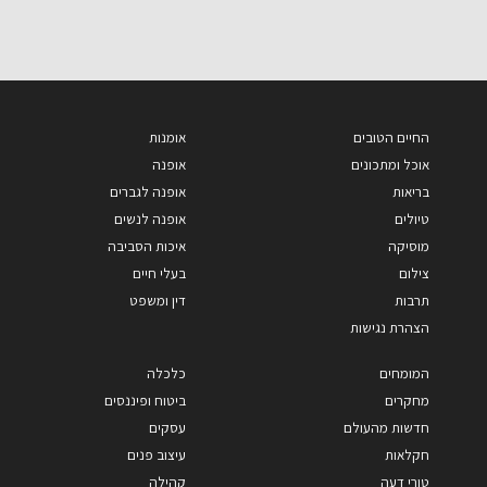
החיים הטובים
אומנות
אוכל ומתכונים
אופנה
בריאות
אופנה לגברים
טיולים
אופנה לנשים
מוסיקה
איכות הסביבה
צילום
בעלי חיים
תרבות
דין ומשפט
הצהרת נגישות
המומחים
כלכלה
מחקרים
ביטוח ופיננסים
חדשות מהעולם
עסקים
חקלאות
עיצוב פנים
טורי דעה
קהילה