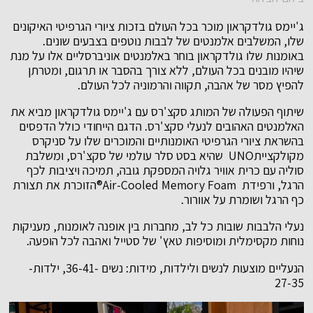
ג'יימס גולדקראון מוכר בכל העולם בזכות ציורי הגרפיטי האיקונים
שלו, המשלבים אלמנטים של לבבות נוטפים בצבעים שונים.
באומנות שלו גולדקראון בוחר באלמנטים אוניברסליים אלו על מנת
שיהיו מובנים בכל העולם, ללא צורך בהסבר או תרגום, ומטרתן
להפיץ מסר של אהבה, תקווה והרמוניה לכל העולם.
שיתוף הפעולה של המותג סקצ'רס עם ג'יימס גולדקראון מביא את
האלמנטים האהובים לנעלי סקצ'רס. הדגם הייחודי כולל הדפסים
בהשראת ציורי הגרפיטי האומנותיים והמוכרים שלו על סניקרס
מקולקצייתUNO שהיא בסט סלר עולמי של סקצ'רס, ומשלבת
סוליה עם כרית אוויר גלויה המספקת גובה, תמיכה ויציבות לכף
הרגל, ורפידת Air-Cooled Memory Foam®הזוכרת את תצורת
כף הרגל ושומרת על אוורור.
נעלי הלבבות שובות כל לב, מחברות בין אופנה לאומנות, מעניקות
נוחות מקסימלית ומוסיפות טאץ' של סטייל ואהבה לכל הופעה.
הנעליים מוצעות לנשים ולילדות, מידות: נשים -36-41, ילדות-
27-35