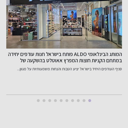
המותג הבינלאומי ALDO פותח בישראל חנות עודפים יחידה
במתחם הקניות חוצות המפרץ אאוטלט בהשקעה של
ב
כ-800 אלף שקל
סניף העודפים היחיד בישראל יציע הטבות והנחות משמעותיות על מגוון...
ב