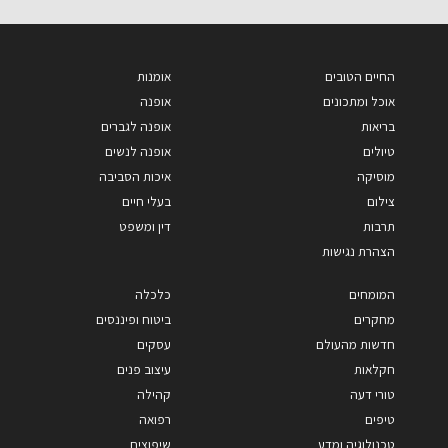
החיים הטובים
אומנות
אוכל ומתכונים
אופנה
בריאות
אופנה לגברים
טיולים
אופנה לנשים
מוסיקה
איכות הסביבה
צילום
בעלי חיים
תרבות
דין ומשפט
הצהרת נגישות
המומחים
כלכלה
מחקרים
ביטוח ופיננסים
חדשות מהעולם
עסקים
חקלאות
עיצוב פנים
טורי דעה
קהילה
טיפים
רפואה
טכנולוגיה ומדע
שיפוצים