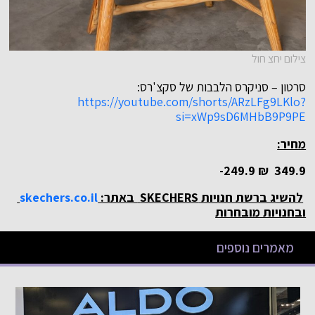
צילום יחצ חול
סרטון – סניקרס הלבבות של סקצ'רס:
https://youtube.com/shorts/ARzLFg9LKlo?
si=xWp9sD6MHbB9P9PE
מחיר:
249.9-
₪
349.9
להשיג ברשת חנויות
SKECHERS
באתר:
skechers.co.il
ובחנויות מובחרות
מאמרים נוספים