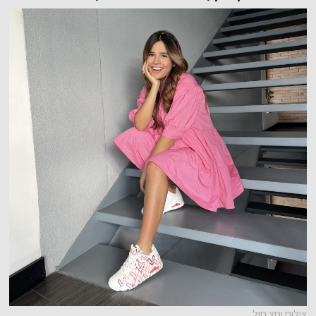
צילום יחצ חול