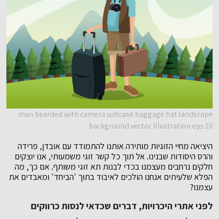
man bearded with camera suitcase baggage hat landscape
background vector illustration eps 10
היציאה מחיי הזוגיות מותירה אותנו להתמודד עם אובדן, פרידה
והרס היסודות שבנינו. אל תוך כל קשר זוגי משמעותי, אנו יוצקים
חלקים נרחבים מעצמנו בכדי לבנות תא זוגי משותף. אם כך, מה
הפלא שלעיתים אנחנו הולכים לאיבוד בתוך 'הביחד' ומאבדים את
עצמנו?
לפני אתרי היכרויות, דברים שכדאי לנסות כרווקים