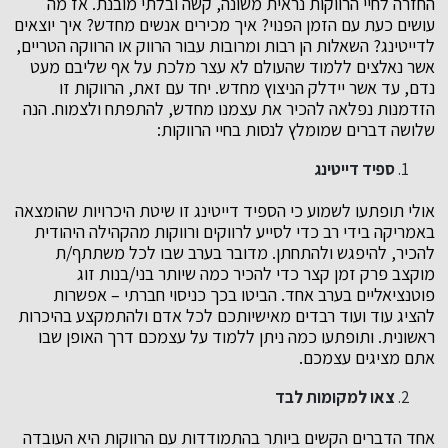
החזרה לחיי הרווקות נראית משונה, קשה ובלתי מובנת. אז מה
עושים כעת עם הזמן הפנוי? איך מכירים אנשים מחדש? איך יוצאים
לדייטינג? השאלות הן רבות ומרובות עבור הרווק או הרווקה הטריים,
אשר נאלצים ללמוד שהעולם לא עצר מלכת על אף שליבם מעט
נדם, עד אשר יידלק הניצוץ מחדש. יחד עם זאת, הרווקות זו
הזדמנות נפלאה להכיר את עצמנו מחדש, להתפתח ולצמוח. הנה
שלושה דברים שמומלץ לנסות בחיי הרווקות:
ספיד דייטינג
אולי תופתעו לשמוע כי הספיד דייטינג זו שיטת היכרויות שהומצאה
באמריקה בידי רב כדי לסייע לרווקים ורווקות מהקהילה היהודית
להכיר, להיפגש ולהתחתן. מדובר בערב שבו לכל משתתף/ת
מוקצב פרק זמן קצר כדי להכיר כמה שיותר בני/בנות זוג
פוטנציאליים בערב אחד. הביטו בכך כניסוי חברתי – אפשרות
להציג עוד ועוד רבדים מאישיותכם לכל אדם ולהתמקצע בהיכרות
ראשונית. ותופתעו כמה ניתן ללמוד על עצמכם דרך האופן שבו
אתם מציגים עצמכם.
צאו למקומות לבד
אחד הדברים הקשים ביותר בהתמודדות עם הרווקות היא העובדה