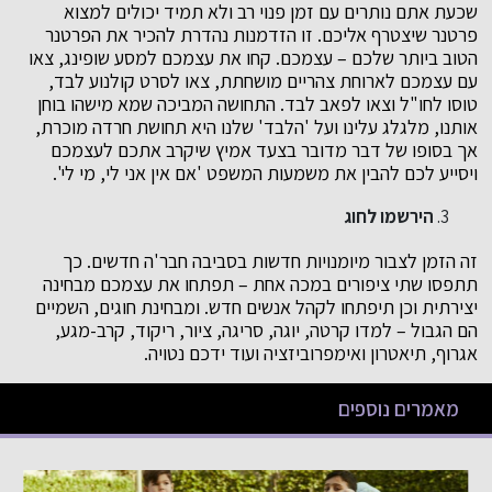
שכעת אתם נותרים עם זמן פנוי רב ולא תמיד יכולים למצוא
פרטנר שיצטרף אליכם. זו הזדמנות נהדרת להכיר את הפרטנר
הטוב ביותר שלכם – עצמכם. קחו את עצמכם למסע שופינג, צאו
עם עצמכם לארוחת צהריים מושחתת, צאו לסרט קולנוע לבד,
טוסו לחו"ל וצאו לפאב לבד. התחושה המביכה שמא מישהו בוחן
אותנו, מלגלג עלינו ועל 'הלבד' שלנו היא תחושת חרדה מוכרת,
אך בסופו של דבר מדובר בצעד אמיץ שיקרב אתכם לעצמכם
ויסייע לכם להבין את משמעות המשפט 'אם אין אני לי, מי לי'.
הירשמו לחוג
זה הזמן לצבור מיומנויות חדשות בסביבה חבר'ה חדשים. כך
תתפסו שתי ציפורים במכה אחת – תפתחו את עצמכם מבחינה
יצירתית וכן תיפתחו לקהל אנשים חדש. ומבחינת חוגים, השמיים
הם הגבול – למדו קרטה, יוגה, סריגה, ציור, ריקוד, קרב-מגע,
אגרוף, תיאטרון ואימפרוביזציה ועוד ידכם נטויה.
מאמרים נוספים