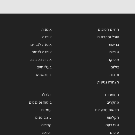
החיים הטובים
אומנות
אוכל ומתכונים
אופנה
בריאות
אופנה לגברים
טיולים
אופנה לנשים
מוסיקה
איכות הסביבה
צילום
בעלי חיים
תרבות
דין ומשפט
הצהרת נגישות
המומחים
כלכלה
מחקרים
ביטוח ופיננסים
חדשות מהעולם
עסקים
חקלאות
עיצוב פנים
טורי דעה
קהילה
טיפים
רפואה