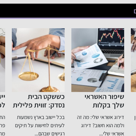
י
כששקט הבית
ייעוץ לפני פרישה
נסדק: זווית פלילית
לפנסיה: תכנון חכם
רגישה ומדויקת
לעתיד בטוח
מה זה
בכל יישוב בארץ נשמעות
החשיבות של ייעוץ לפני
לעבירות בתוך
רוג
לעיתים לחישות על תיקים
פרישה לפנסיה כאשר
המשפחה
רגישים שבהם...
מתקרבים לגיל פרישה,