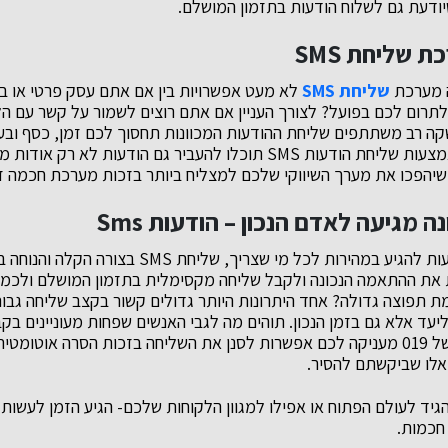
ודעת גם לשלוח הודעות בתזמון המושלם.
 שליחת SMS
ה מערכת
שליחת SMS
לא מעט אפשרויות בין אם אתם עסק פרטי או ב
ל לתרום לכם בפועל? לצורך העניין אם אתם רוצים לשמור על קשר עם ה
קה רב משתתפים שליחת ההודעות המכוונות תחסוך לכם זמן, כסף ובעי
תגיע ליעדה. כמו כן, באמצעות שליחת הודעות SMS תוכלו להעביר גם הודעו
שיהפכו את מערך השיווקי שלכם למצליח ביותר בזכות מערכת חכמה ז
 מגיעה לאדם הנכון – הודעות Sms
קבלו את ההודעות שיודעות להגיע במהירות לכל מי שצריך
 את ההתאמה הנכונה ולקבל שליחה מקסימלית בתזמון המושלם ולכמה
ת תפוצה גדולה? אחד היתרונות היותר גדולים קשור בקצב שליחה גבו
ליעד אלא גם בזמן הנכון. תוהים מה לגבי האנשים שפחות מעוניינים 
הנ"ל המערכת החכמה של 019 מעניקה לכם אפשרות לסנן את השליחה בזכות הסרה א
ם אלו שביקשתם להסיר.
גיד לעולם הפתוח או אפילו למגוון הלקוחות שלכם- הגיע הזמן לעשות 