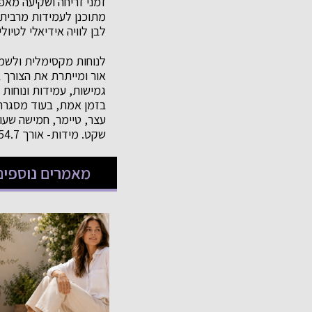
זמני זריחה ושקיעה מאפ
לבן לוויה אידיאלי לטיו
לנוחות מקסימלית ולשמי
אור ומייתרת את הצורך 
שקט. מידות- אורך 54.7 מ"מ, רוחב- 51.7 מ"מ, עובי- 15.1 מ"מ. משקל- 55 גרם בלבד. המחיר: 1,199 שקלים.
מאמרים נוספים