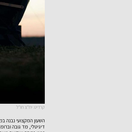
קרדיט: יח"צ חו"ל
השעון המקצועי נבנה במ
דיגיטלי, מד גובה וברומ