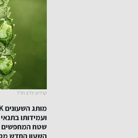
קרדיט: יח"צ חו"ל
ועמידותו בתנאי 
שטח המחפשים שי
השעון החדש מספק