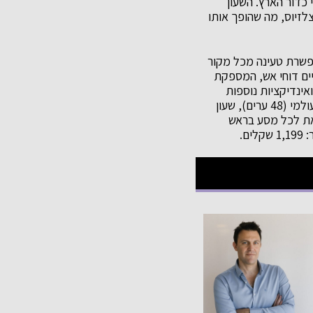
כדור הארץ. השעון
ולת תפקוד מלאה בטמפרטורות קיצוניות של עד 20- מעלות צלזיוס, מה שהופך אותו
אפשרת טעינה מכל מקור
יים דוחי אש, המספקת
נתוני מצפן ואינדיקציות נוספות
בזמן אמת, בעוד מסגרת מסתובבת מאפשרת ניווט נוח ומדויק. פונקציות נוספות כוללות שעון עולמי (48 ערים), שעון
ק של 100 מטרים – כך שניתן לצאת לכל מסע בראש