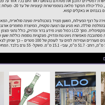
שרת למטיילים לתכנן את מסלולם בהתאם לאור היום בכל אזור על פני 
מתוכנן לעמידות מרבית, כולל יכ
לים בגבהים או באקלים קפוא.
רה על רצף הפעילות, השעון מצויד בטכנולוגיית טעינה סולארית, המ
בהחלפת סוללה. הוא מגיע עם רצועה טקטית, המיוצרת מחומרים אורגנ
גמישות, עמידות ונוחות מקסימלית. מסך LCD כפול מציג מידע ברור ומדויק, כולל 
עצר, טיימר, חמישה שעונים מעוררים ועמידות למים עד לעומ