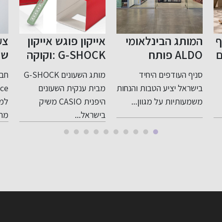
אייקון פוגש אייקון
צעד נוסף בפתיחת
הפ
G-SHOCK :וקוקה
שוק התשלומים
קולה בשיתוף
בישראל לתחרות
תמ
מותג השעונים G-SHOCK
חברת WorldCom
בים
פעולה במהדורה
אח
ות
מבית ענקית השעונים
Finance קיבלה רישיון
בפי
סופר מוגבלת
הג
היפנית CASIO משיק
למתן שירותי תשלום
לאח
רמ
בישראל...
מרשות ניירות...
ומ
בי