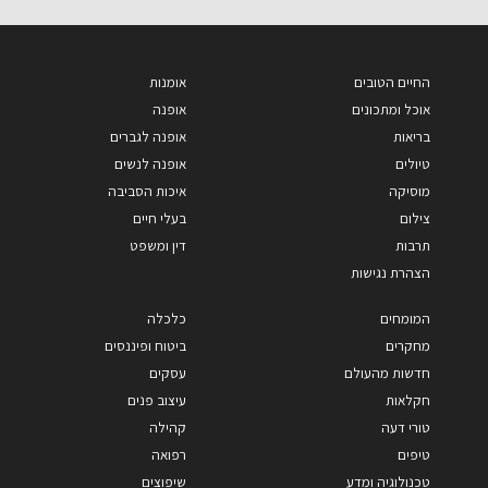
החיים הטובים
אומנות
אוכל ומתכונים
אופנה
בריאות
אופנה לגברים
טיולים
אופנה לנשים
מוסיקה
איכות הסביבה
צילום
בעלי חיים
תרבות
דין ומשפט
הצהרת נגישות
המומחים
כלכלה
מחקרים
ביטוח ופיננסים
חדשות מהעולם
עסקים
חקלאות
עיצוב פנים
טורי דעה
קהילה
טיפים
רפואה
טכנולוגיה ומדע
שיפוצים