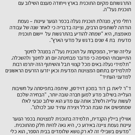
התרגשותם מקיום התוכנית בארץ וייחודה מעצם השילוב עם
תוכנית נעל"ה.
רחלי פרץ, מנהלת תוכנית נעלה בכפר הנוער עיינות – נעמת
הודתה לשותפים הרבים, וציינה בדבריה כי לאחר שנה של עבודה
מאומצת, היא "שמחה להודיע בהתרגשות על יישום תוכנית
מדעית בת 4 שנים בדגש על מדעי הארץ".
עליזה שרייר, המפקחת על תוכנית נעל"ה במנהל לחינוך
התיישבותי הוסיפה כי מדובר מבחינתה יום חג לחינוך ולהשכלה.
"תלמידי נעלה באים מכל קצווי תבל והשיתוף הזה יתרמו רבות
לתלמידים בתחום המצוינות המדעית וכאן יזרעו הזרעים הראשונים
למדעני העתיד"
ד"ר ליאת בן דוד במכון דוידסון, שיתפה בתפיסתה על חשיבות
העלייה בשילוב מדע למען חברה טובה יותר, "הבחירה שלכם
לעשות עלייה ולשלב אותה עם מדע הוא שילוב טבעי לאלו
שמחפשים את טובת הכלל ויצירת עתיד טוב לכולנו".
אווילין ביילין הקנדית, תלמידה בתוכנית למצוינות בכפר הנוער
עיינות נעמת ציינה באירוע כי, היא גאה להיות חלק מהתוכנית.
"מדעים בשבילי זה לא רק נושא שלומדים בבית הספר, הוא כלי