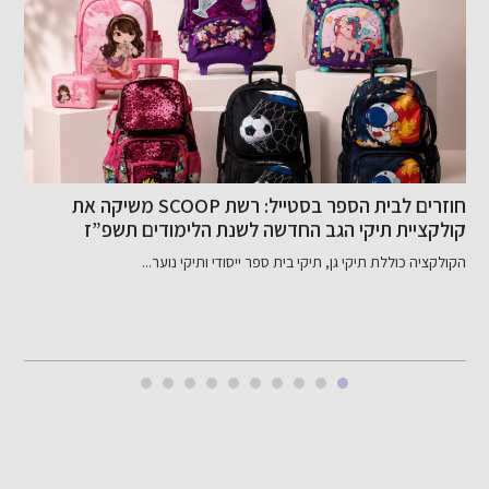
חוזרים לבית הספר בסטייל: רשת SCOOP משיקה את
א
קולקציית תיקי הגב החדשה לשנת הלימודים תשפ”ז
ה
במחירים האטרקטיביים ביותר בשוק!
ו
הקולקציה כוללת תיקי גן, תיקי בית ספר ייסודי ותיקי נוער...
ה
ב
ל