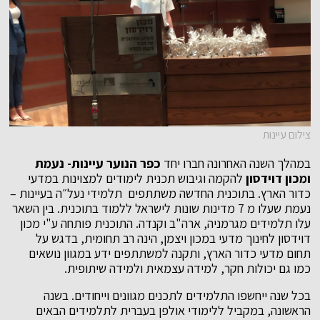
צילום עיינות
במהלך השנה האחרונה חברו יחד
כפר הנוער עיינות- נעמת
ומכון דוידסון
להקמה וגיבוש תכנית לימודים למצוינות במדעי
כדור הארץ. בתוכנית החדשה משתתפים תלמידי נעל״ה בעיינות –
נעמת שעלו מ 7 מדינות שונות לישראל ללמוד בתוכנית. בין השאר
עלו תלמידים מגרמניה, ארה"ב וקנדה. התוכנית פותחה ע"י מכון
דוידסון לחינוך מדעי במכון ויצמן, הינה רב תחומית, בדגש על
תחום מדעי כדור הארץ, ותקנה למשתתפים ידע במגוון נושאים
כמו גם יכולות חקר, למידה עצמאית ולמידה שיתופית.
בכל שנה ייחשפו התלמידים לתכנים מגוונים וייחודים. בשנה
הראשונה, במקביל ללימודי אולפן בעברית לתלמידים הבאים