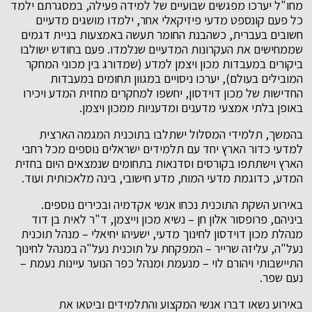
מחו"ל יערכו מפגשים שבועיים של למידה פעילה, במסגרתם ילמד
כל פעם קונספט מדעי פיזיקאלי אחר, ילמדו מושגים מדעיים
חשובים בעברית, כשהבנת החומר תעשה באמצעות בניית דגמים
שממחישים את העקרונות המדעיים שנלמדו. פעם בחודש ישולבו
ביקורים במעבדות מכון ויצמן למדע (שמדורג בין מכוני המחקר
המובילים בעולם), יערכו ניסויים במגוון תחומים במעבדות
החדישות של מכון דוידסון, יחשפו למחקרים מחזית המדע ויכירו
באופן בלתי אמצעי מדענים ומדעניות ממכון ויצמן.
בהמשך, תלמידי המסלול ישתלבו בתוכנית המגמה הארצית
למדעי כדור הארץ יחד עם תלמידים ישראלים נוספים מכל רחבי
הארץ וישתתפו בקורסים וסדנאות בתחומים שנמצאים היום בחזית
המדע, כדוגמת מדעי המוח, מדע חישובי, בינה מלאכותית ועוד.
באירוע השקת התוכנית נכחו אנשי אקדמיה ובכירים נוספים.
ביניהם, פרופסור אלון חן – נשיא מכון וייצמן, ד"ר לאית בן דוד
מנהלת מכון דוידסון לחינוך מדעי, ישעיהו יחיאלי – מנהל תוכנית
נעל"ה, עליזה שרייר – המפקחת על תוכנית נעל"ה במנהל לחינוך
התיישבותי ויהורם לוי – מנעמת ומנהל כפר הנוער עיינות נעמת –
נעם שפר.
באירוע נשאו דברו אנשי המקצוע והתלמידים וביטאו את