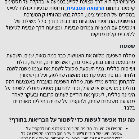
פרוביוטיקה היא דרך מצוינת לסייע במניעה או בהקלה על תסמינים
קיימים. בתחום
הרפואה הטבעית
, תרופות טבעיות יכולות לסייע
במקרים של תסמיני צינון, הקלה בנשימה וחיזוק המערכת
החיסונית. התרופות הטבעיות מורכבות בדרך כלל משילוב של
ויטמינים עם תמציות צמחים טבעיות ומציעות דרך טבעית לטיפול
ללא כימיקלים מזיקים.
שפעת
מחלת השפעת מלווה את האנושות כבר כמה מאות שנים. השפעת
מתבטאת בחום גבוה, כאבי גרון, ראש ושרירים, חולשה, נזלת
ועייפות כללית. נגיף השפעת מסוגל לשנות את עצמו משנה לשנה
ולחזור בגרסה מעט קודמת מהשנה שחלפה, ועל כן יש צורך
להתחסן מחדש מידי שנה. מחלת השפעת מועברת באמצעות רסס
נוזלים כמו עיטוש או שיעול, וכדי להתגונן מפניה מומלץ לשמור על
היגיינה כללית, לשטוף את הידיים לעתים קרובות ובעיקר לאחר
מגע עם משטחים שונים, ולהקפיד על שהייה בחללים מאווררים
בלבד.
מה עוד אפשר לעשות כדי לשמור על הבריאות בחורף?
הקפידו על היגיינה. תקופת הקורונה לימדה אותנו להקפיד על
שטיפה וחיטוי של הידיים ולשמור על ריחוק חברתי. הקפידו על כל
כללי ההיגיינה וגם על חיטוי תכוף של משטחים שבאים איתם במגע.