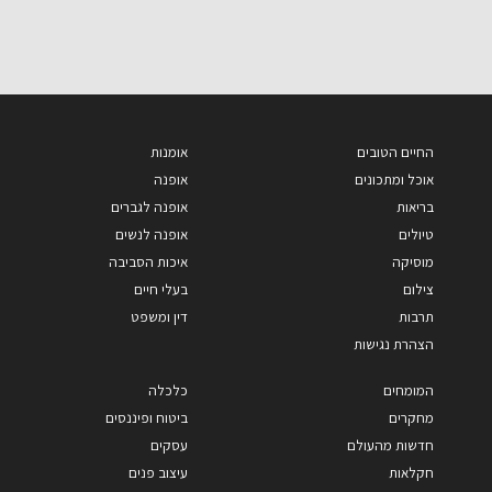
החיים הטובים
אומנות
אוכל ומתכונים
אופנה
בריאות
אופנה לגברים
טיולים
אופנה לנשים
מוסיקה
איכות הסביבה
צילום
בעלי חיים
תרבות
דין ומשפט
הצהרת נגישות
המומחים
כלכלה
מחקרים
ביטוח ופיננסים
חדשות מהעולם
עסקים
חקלאות
עיצוב פנים