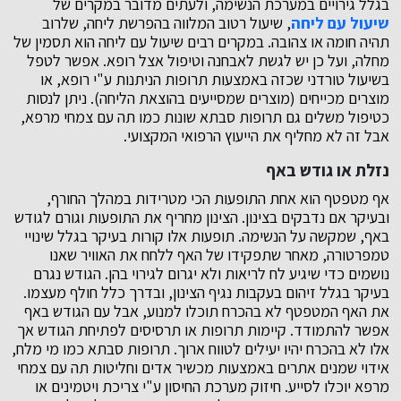
בגלל גירויים במערכת הנשימה, ולעתים מדובר במקרים של
שיעול עם ליחה
, שיעול רטוב המלווה בהפרשת ליחה, שלרוב
תהיה חומה או צהובה. במקרים רבים שיעול עם ליחה הוא תסמין של
מחלה, ועל כן יש לגשת לאבחנה וטיפול אצל רופא. אפשר לטפל
בשיעול טורדני שכזה באמצעות תרופות הניתנות ע"י רופא, או
מוצרים מכייחים (מוצרים שמסייעים בהוצאת הליחה). ניתן לנסות
כטיפול משלים גם תרופות סבתא שונות כמו תה עם צמחי מרפא,
אבל זה לא מחליף את הייעוץ הרפואי המקצועי.
נזלת או גודש באף
אף מטפטף הוא אחת התופעות הכי מטרידות במהלך החורף,
ובעיקר אם נדבקים בצינון. הצינון מחריף את התופעות וגורם לגודש
באף, שמקשה על הנשימה. תופעות אלו קורות בעיקר בגלל שינויי
טמפרטורה, מאחר שתפקידו של האף ללחח את האוויר שאנו
נושמים כדי שיגיע לח לריאות ולא יגרום לגירוי בהן. הגודש נגרם
בעיקר בגלל זיהום בעקבות נגיף הצינון, ובדרך כלל חולף מעצמו.
את האף המטפטף לא בהכרח תוכלו למנוע, אבל עם הגודש באף
אפשר להתמודד. קיימות תרופות או תרסיסים לפתיחת הגודש אך
אלו לא בהכרח יהיו יעילים לטווח ארוך. תרופות סבתא כמו מי מלח,
אידוי שמנים אתרים באמצעות מכשיר אדים וחליטות תה עם צמחי
מרפא יוכלו לסייע. חיזוק מערכת החיסון ע"י צריכת ויטמינים או