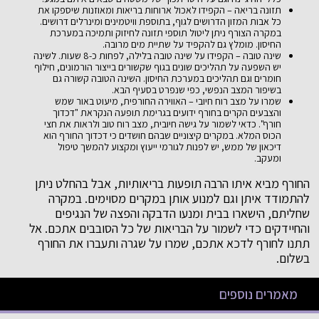
תזונה בריאה – הקפידו לאכול ארוחות בריאות ומאוזנות שיספקו את
כל אבות המזון הדרושים לגוף, בתוספת וויטמינים ומינרלים דרושים.
במקרה הצורף ניתן ליטול תוספי תזונה לחיזוק ותמיכה במערכת
החיסון. מומלץ גם להקפיד על שתיית מים מרובה.
שינה טובה – הקפידו על שינה טובה בלילה, לפחות כ-8 שעות. לשינה
יש השפעה על תהליכים שונים בגוף שקשורים בייצור הורמונים, חילוף
חומרים וגם תהליכים במערכת החיסון. השינה הטובה קשורה גם
בשיפור המצב הנפשי, כפי שנפרט בסעיף הבא.
שמרו על מצב רוח חיובי – האווירה החורפית, מיעוט באור שמש
והצבעים הקרים בחורף ידועים בגרימת תופעה הנקראת "דכדוך
חורף". כדאי לשמור על גישה חיובית, מצב רוח טוב ולראות את חצי
הכוס המלא. במקרים קיצוניים שבהם חושדים כי דכדוך החורף הוא
דיכאון של ממש, יש לפנות לגורמי ייעוץ ומקצוע להמשך טיפול
ומעקב.
החורף מביא איתו הרבה תופעות בריאותיות, אבל בהחלט ניתן
להתמודד איתן וגם למנוע אותן במקרים מסוימים. במקרה
שחליתם, הישארו בבית ומנעו הדבקה והפצה של הנגיפים
והחיידקים כדי לשמור על הבריאות של כל הסובבים אתכם. אל
תתנו לחורף לדכא אתכם, שמרו על שגרה ותעברו את החורף
בשלום.
מאמרים נוספים