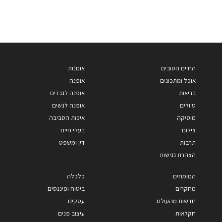
החיים הטובים
אומנות
אוכל ומתכונים
אופנה
בריאות
אופנה לגברים
טיולים
אופנה לנשים
מוסיקה
איכות הסביבה
צילום
בעלי חיים
תרבות
דין ומשפט
הצהרת נגישות
המומחים
כלכלה
מחקרים
ביטוח ופיננסים
חדשות מהעולם
עסקים
חקלאות
עיצוב פנים