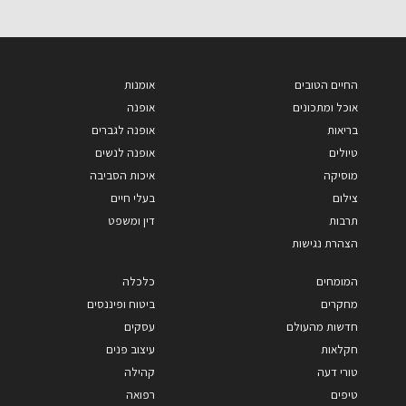
החיים הטובים
אומנות
אוכל ומתכונים
אופנה
בריאות
אופנה לגברים
טיולים
אופנה לנשים
מוסיקה
איכות הסביבה
צילום
בעלי חיים
תרבות
דין ומשפט
הצהרת נגישות
המומחים
כלכלה
מחקרים
ביטוח ופיננסים
חדשות מהעולם
עסקים
חקלאות
עיצוב פנים
טורי דעה
קהילה
טיפים
רפואה