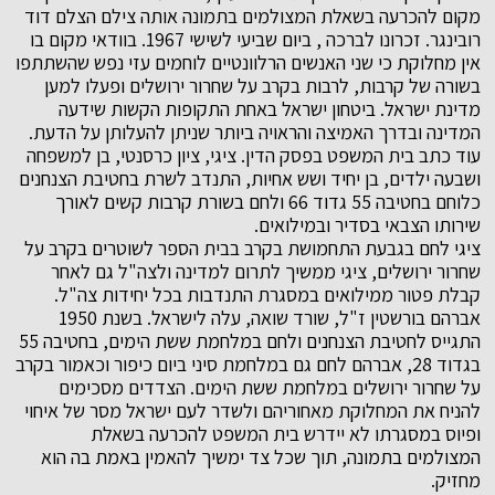
מקום להכרעה בשאלת המצולמים בתמונה אותה צילם הצלם דוד
רובינגר. זכרונו לברכה , ביום שביעי לשישי 1967. בוודאי מקום בו
אין מחלוקת כי שני האנשים הרלוונטיים לוחמים עזי נפש שהשתתפו
בשורה של קרבות, לרבות בקרב על שחרור ירושלים ופעלו למען
מדינת ישראל. ביטחון ישראל באחת התקופות הקשות שידעה
המדינה ובדרך האמיצה והראויה ביותר שניתן להעלותן על הדעת.
עוד כתב בית המשפט בפסק הדין. ציגי, ציון כרסנטי, בן למשפחה
ושבעה ילדים, בן יחיד ושש אחיות, התנדב לשרת בחטיבת הצנחנים
כלוחם בחטיבה 55 גדוד 66 ולחם בשורת קרבות קשים לאורך
שירותו הצבאי בסדיר ובמילואים.
ציגי לחם בגבעת התחמושת בקרב בבית הספר לשוטרים בקרב על
שחרור ירושלים, ציגי ממשיך לתרום למדינה ולצה"ל גם לאחר
קבלת פטור ממילואים במסגרת התנדבות בכל יחידות צה"ל.
אברהם בורשטין ז"ל, שורד שואה, עלה לישראל. בשנת 1950
התגייס לחטיבת הצנחנים ולחם במלחמת ששת הימים, בחטיבה 55
בגדוד 28, אברהם לחם גם במלחמת סיני ביום כיפור וכאמור בקרב
על שחרור ירושלים במלחמת ששת הימים. הצדדים מסכימים
להניח את המחלוקת מאחוריהם ולשדר לעם ישראל מסר של איחוי
ופיוס במסגרתו לא יידרש בית המשפט להכרעה בשאלת
המצולמים בתמונה, תוך שכל צד ימשיך להאמין באמת בה הוא
מחזיק.