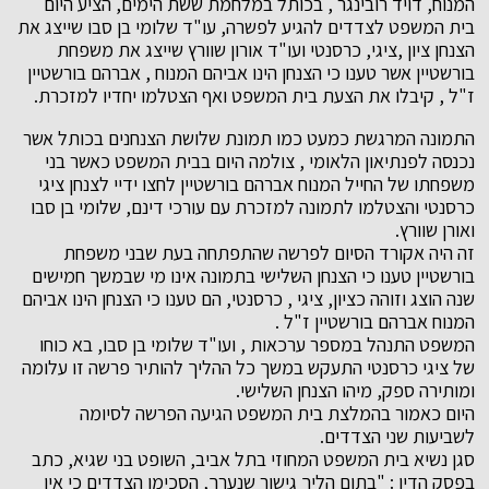
המנוח, דויד רובינגר , בכותל במלחמת ששת הימים, הציע היום
בית המשפט לצדדים להגיע לפשרה, עו"ד שלומי בן סבו שייצג את
הצנחן ציון ,ציגי, כרסנטי ועו"ד אורון שוורץ שייצג את משפחת
בורשטיין אשר טענו כי הצנחן הינו אביהם המנוח , אברהם בורשטיין
ז"ל , קיבלו את הצעת בית המשפט ואף הצטלמו יחדיו למזכרת.
התמונה המרגשת כמעט כמו תמונת שלושת הצנחנים בכותל אשר
נכנסה לפנתיאון הלאומי , צולמה היום בבית המשפט כאשר בני
משפחתו של החייל המנוח אברהם בורשטיין לחצו ידיי לצנחן ציגי
כרסנטי והצטלמו לתמונה למזכרת עם עורכי דינם, שלומי בן סבו
ואורן שוורץ.
זה היה אקורד הסיום לפרשה שהתפתחה בעת שבני משפחת
בורשטיין טענו כי הצנחן השלישי בתמונה אינו מי שבמשך חמישים
שנה הוצג וזוהה כציון, ציגי , כרסנטי, הם טענו כי הצנחן הינו אביהם
המנוח אברהם בורשטיין ז"ל .
המשפט התנהל במספר ערכאות , ועו"ד שלומי בן סבו, בא כוחו
של ציגי כרסנטי התעקש במשך כל ההליך להותיר פרשה זו עלומה
ומותירה ספק, מיהו הצנחן השלישי.
היום כאמור בהמלצת בית המשפט הגיעה הפרשה לסיומה
לשביעות שני הצדדים.
סגן נשיא בית המשפט המחוזי בתל אביב, השופט בני שגיא, כתב
בפסק הדין : "בתום הליך גישור שנערך, הסכימו הצדדים כי אין