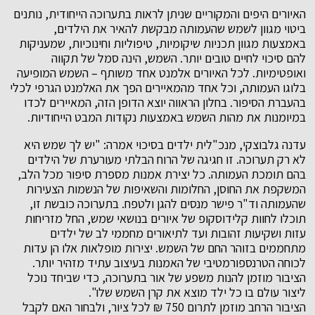
האיורים היפים והמקוריים שניתן לראות בתערוכה הייחודית, נותנים
ביטוי מגוון לשמש שהעמותה מבקשת להאיר את הילדים,
באמצעות מגוון תכניות שיקומיות, טיפוליות וחינוכיות, שמעניקות
להם סיכוי לחיים טובים יותר. השמש, הינה סמל של תקווה
ואופטימיות. לכל האיורים אלמנט אחד משותף – השמש המופיעה
בלוגו העמותה, וכל אחד מהמאיירים הפך את האלמנט הגרפי לכלי
בהעברת הסיפור. בחלון הראווה יוצא הדופן הזה, המאיירים לכדו
במיומנות את מהות השמש באמצעות נקודות המבט הייחודיות.
עדנה גלבוצקי, מנכ"לית ילדים בסיכוי אמרה: "יש לך שמש היא
לא רק תערוכה. זו חגיגה של הרוח הבלתי מעורערת של הילדים
בהם תומכת העמותה. כל יצירת אמנות מספרת סיפור מכל הלב,
המשקפת את החוסן, החלומות והשאיפות של הנשמות הצעירות
שהעמותה וד"ר פישר מנסים להגן ולטפח. בתערוכה כובשת זו,
תוכלו לחוות קלידוסקופ של איורים בנושאי שמש, החל מזריחות
עזות ושקיעות זהובות ועד לתיאורים מחממי לב של ילדים
מתחממים בזוהר החם של השמש. יצירות מופלאות אלו הן עדות
לכוחה הטרנספורמטיבי של האמנות בעיצוב עתיד מזהיר יותר.
הציבור מוזמן להנות משפע של אור בתערוכה, כדי שביחד נוכל
ליצור עולם בו כל ילד מוצא את קרן השמש שלו".
הציבור הרחב מוזמן לתרום 750 ₪ לכל ציור, ולבחור האם לקבל