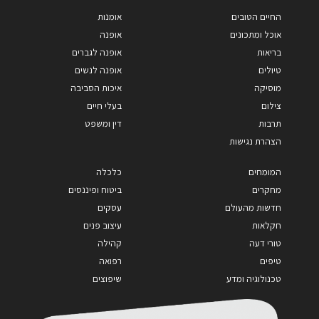
החיים הטובים
אומנות
אוכל ומתכונים
אופנה
בריאות
אופנה לגברים
טיולים
אופנה לנשים
מוסיקה
איכות הסביבה
צילום
בעלי חיים
תרבות
דין ומשפט
הצהרת נגישות
המומחים
כלכלה
מחקרים
ביטוח ופיננסים
חדשות מהעולם
עסקים
חקלאות
עיצוב פנים
טורי דעה
קהילה
טיפים
רפואה
טכנולוגיה ומדע
שיפוצים