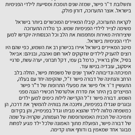
ותשלובת ד"ר פישר, שמזה שנים תומכת ומסייעת לילדי הפנימיות
בישראל. אוצר התערוכה, דורון פולק.
לקראת התערוכה, קיבלו המאיירים המוכשרים ביותר בישראל
משימה לצייר לילדי הפנימיות שמש. כך נולדה התערוכה
שיצירותיה מאירות ומחממות את הלב וכל הכנסותיה יוקדשו למען
ילדי הפנימיות בישראל.
מיטב המאיירים בישראל איירו בכישרון רב את השמש, כפי שהם היו
רוצים להעניק לילדים שזקוקים לאור חום ואהבה, ובניהם: אביאל
בסיל, אלון בראייר, כרמל בן עמי, דקל חברוני, יערה עשת, סרגיי
איסקוב, עובדיה בנישו עוד.
תמיכתה ונדיבותה לאורך שנים של משפחת פישר, החלה בלב
הרחב והנתינה של דבורה פישר ז"ל, שהקימה יחד עם בעלה,
התעשיין ד״ר אלי פישר את מפעלי התרופות של ד”ר פישר
המייצרים בין היתר את סדרת אולטרסול תכשירי הגנה מפני
השמש. דבורה פישר ז"ל הקדישה לילות כימים למען ילדים
ובוגרים שגדלו בפנימיות, וחינכה את בנותיה להמשיך את דרכה, הן
כמשפחה מלווה לילד שהוצא מביתו וגדל בפנימייה, והן בקידום
ותמיכה של תכנית האפוטרופסות של העמותה, שקרויה על שמה
של דבורה פישר, הפועלת מתוך האמונה שלכל ילד מגיע לפחות
מבוגר אחד שמאמין בו ודוחף אותו קדימה.