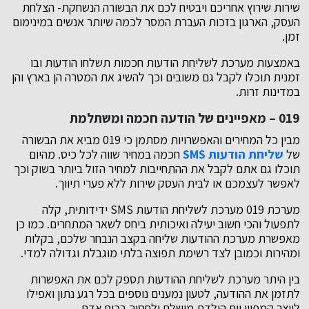
שירות שירוץ אחריכם ויבטיח לכם את הבשורה הנשחקת- הצלחת
העסק, הארגון בזכות העברת המסר לכמה שיותר אנשים במינימום
זמן.
באמצעות מערכת לשליחת הודעות חכמות תשלחו הודעות ובו
זמנית תוכלו לקבל גם משובים וכך להשיג את המטרה הן בארץ והן
במדינות זרות.
019 – מאפיינים של הודעה חכמה ומשתלמת
מבין כל המחירים והאפשרויות מסתמן כי 019 מביא את הבשורה
של
שליחת הודעות SMS
חכמה במחיר שווה לכל כיס. מהיום
תוכלו גם אתם לקבל את ההתחייבות למחיר הזול ביותר בשוק וכך
לאפשר לעצמכם או לבית העסק שירות ללא פערי תיווך.
מערכת 019 מערכת לשליחת הודעות SMS ידידותית, קלה
לתפעול והכי חשוב יעילה ואיכותית ביחס לשאר המתחרים. כמו כן
מאפשרת מערכת ההודעות שליחה בקצב הנבחר שלכם, בקלות
ומהירות וכמובן לצד רשימת תפוצה בלתי מוגבלת וגדולה למדי.
בין היתר מערכת לשליחת ההודעות תספק לכם את האפשרות
לתזמן את ההודעה, לטעון נמענים נוספים בכל רגע נתון ואפילו
לייצר קמפיין יום הולדת מושלם ולחסוך בכוח אדם.