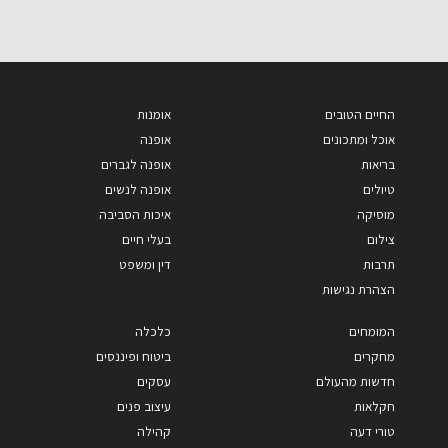
החיים הטובים
אומנות
אוכל ומתכונים
אופנה
בריאות
אופנה לגברים
טיולים
אופנה לנשים
מוסיקה
איכות הסביבה
צילום
בעלי חיים
תרבות
דין ומשפט
הצהרת נגישות
המומחים
כלכלה
מחקרים
ביטוח ופיננסים
חדשות מהעולם
עסקים
חקלאות
עיצוב פנים
טורי דעה
קהילה