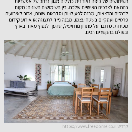
השימושים של כיפה גאודזית כוללים מגוון נרחב של אפשריות
בהתאם לצרכים האישיים שלכם. בין השימושים השונים: מקום
לכנסים והרצאות, מבנה לפעילויות וסדנאות שונות, אזור לאירועים
פרטיים ועסקיים בשטח עצמו, מבנה נייד לתצוגה או אירוע קידום
מכירות. מדובר על פתרון נוח ויעיל, שהפך לנפוץ מאוד בארץ
ובעולם בהקשרים רבים.
קרדיט https://www.freedome.co.il