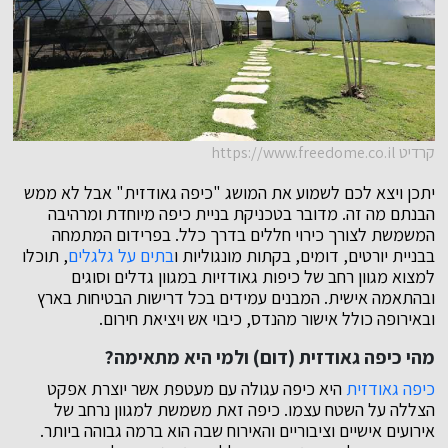
קרדיט https://www.freedome.co.il
יתכן ויצא לכם לשמוע את המושג "כיפה גאודזית" אבל לא ממש
הבנתם מה זה. מדובר בטכניקת בניית כיפה מיוחדת ומרהיבה
המשמשת לצורך כירוי חללים בדרך כלל. בפרידום המתמחה
בבניית יורטים, דומים, בקתות מונגוליות ו
בתים על גלגלים
, תוכלו
למצוא מגוון רחב של כיפות גאודזיות במגוון גדלים וסוגים
ובהתאמה אישית. המבנים עמידים בכל דרישות הבטיחות בארץ
ובאירופה כולל אישור מהנדס, כיבוי אש ויציאת חירום.
מהי כיפה גאודזית (דום) ולמי היא מתאימה?
כיפה גאודזית
היא כיפה עגולה עם מעטפת אשר יוצרת אפקט
הצללה על השטח עצמו. כיפה זאת משמשת למגוון נרחב של
אירועים אישיים וציבוריים והאירוח שבה הוא ברמה גבוהה ביותר.