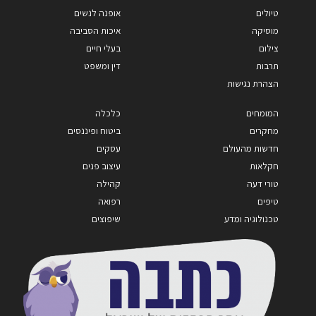
טיולים
אופנה לנשים
מוסיקה
איכות הסביבה
צילום
בעלי חיים
תרבות
דין ומשפט
הצהרת נגישות
המומחים
כלכלה
מחקרים
ביטוח ופיננסים
חדשות מהעולם
עסקים
חקלאות
עיצוב פנים
טורי דעה
קהילה
טיפים
רפואה
טכנולוגיה ומדע
שיפוצים