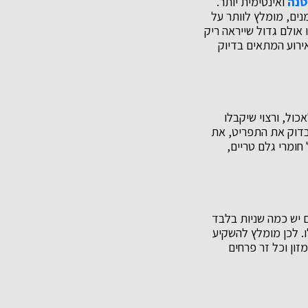
טנה
ואינטימית יותר.
החלט והיא מחייבת תשומת לב לסוגיה אחת פשוטה: אם יש לכם 200 מוזמנים, מומלץ לוותר על
תקבלו אולם גדול שייראה ריק
ידאלי כמו EVE אירועים יבטיח לכם אירוע המתאים בדיוק
כול, ורצוי שיקבלו
דוק את התפריט, את
בססים על חומרי גלם טריים,
ם יש כמה שניות בלבד
ו. לכן מומלץ להשקיע
זון וכל זר פרחים