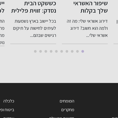
אשראי
כששקט הבית
ייעוץ לפני פרי
ות
נסדק: זווית פלילית
לפנסיה: תכנון 
רגישה ומדויקת
לעתיד בטוח
 שלי: מה זה
בכל יישוב בארץ נשמעות
החשיבות של ייעוץ לפ
לעבירות בתוך
וב? דירוג
לעיתים לחישות על תיקים
פרישה לפנסיה כאשר
המשפחה
.
רגישים שבהם...
מתקרבים לגיל פריש
נושא...
המומחים
כלכלה
מחקרים
ביטוח ופי