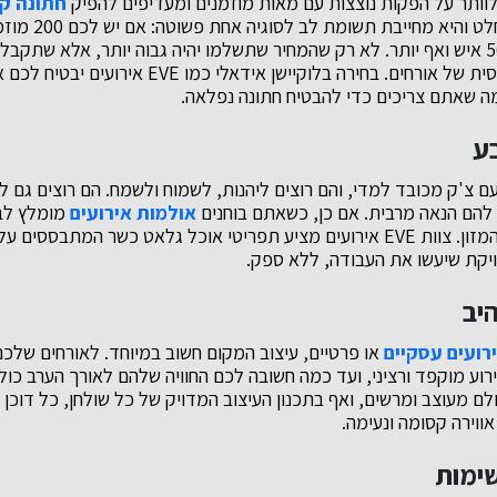
ם לוותר על הפקות נוצצות עם מאות מוזמנים ומעדיפים להפיק
חתונה ק
ההחלטה הזו מובנת ב
מקומות המיועדים ל-500 איש ואף יותר. לא רק שהמחיר שתשלמו יהיה גבוה יותר, אלא ש
למדי עם כמות קטנה יחסית של אורחים. בחירה בלוקיישן א
ה שאתם צריכים כדי להבטיח חתונה נפלאה.
 צ'ק מכובד למדי, והם רוצים ליהנות, לשמוח ולשמח. הם רוצים גם לא
להם הנאה מרבית. אם כן, כשאתם בוחנים
אולמות אירועים
מומלץ לב
מגוון המנות ואת איכות המזון. צוות EVE אירועים מציע תפריטי אוכל גלאט כשר המת
יקת שיעשו את העבודה, ללא ספק.
רועים עסקיים
או פרטיים, עיצוב המקום חשוב במיוחד. לאורחים שלכ
וע מוקפד ורציני, ועד כמה חשובה לכם החוויה שלהם לאורך הערב כול
 מעוצב ומרשים, ואף בתכנון העיצוב המדויק של כל שולחן, כל דוכן מ
ווירה קסומה ונעימה.
ימות