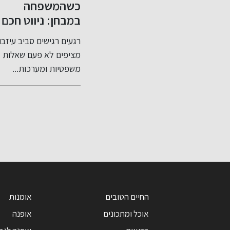
ירות מס טכניות
כשהמשפחה
שיפור ה
רה רולינג מס
במבחן: ניווט חכם
שלך בקל
נסה: מה חשוב
בסכסוכי ירושה
רות מס טכניות עבירות
רגעים רגישים סביב עיזבון
דירוג אשראי
עת?
ותכנון צוואה נכון
הן אחד הנושאים
מציפים לא פעם שאלות
ולמה הוא חש
רכבים והרגישים
משפטיות ומערכות...
אשראי שלי..
תר...
החיים הטובים
אומנות
אוכל ומתכונים
אופנה