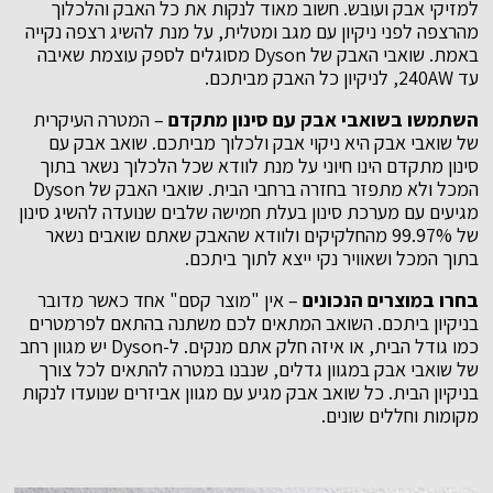
למזיקי אבק ועובש. חשוב מאוד לנקות את כל האבק והלכלוך
מהרצפה לפני ניקיון עם מגב ומטלית, על מנת להשיג רצפה נקייה
באמת. שואבי האבק של Dyson מסוגלים לספק עוצמת שאיבה
עד 240AW, לניקיון כל האבק מביתכם.
השתמשו בשואבי אבק עם סינון מתקדם
– המטרה העיקרית
של שואבי אבק היא ניקוי אבק ולכלוך מביתכם. שואב אבק עם
סינון מתקדם הינו חיוני על מנת לוודא שכל הלכלוך נשאר בתוך
המכל ולא מתפזר בחזרה ברחבי הבית. שואבי האבק של Dyson
מגיעים עם מערכת סינון בעלת חמישה שלבים שנועדה להשיג סינון
של 99.97% מהחלקיקים ולוודא שהאבק שאתם שואבים נשאר
בתוך המכל ושאוויר נקי ייצא לתוך ביתכם.
בחרו במוצרים הנכונים
– אין "מוצר קסם" אחד כאשר מדובר
בניקיון ביתכם. השואב המתאים לכם משתנה בהתאם לפרמטרים
כמו גודל הבית, או איזה חלק אתם מנקים. ל-Dyson יש מגוון רחב
של שואבי אבק במגוון גדלים, שנבנו במטרה להתאים לכל צורך
בניקיון הבית. כל שואב אבק מגיע עם מגוון אביזרים שנועדו לנקות
מקומות וחללים שונים.