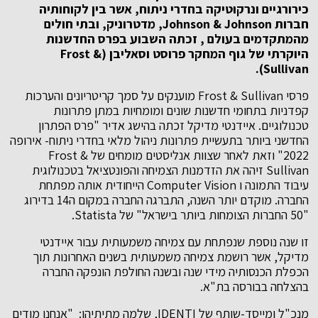
כירורגיים ונרקוטיקה בחדרי ניתוח, אשר בין לקוחותיה
חברות
Johnson & Johnson
, מדטרוניק, ובתי חולים
מהמתקדמים בעולם , זכתה השבוע בפרס החדשנות
היוקרתי של גוף המחקר פרוסט וסאליבן (
Frost &
).
Sullivan
פרסי Frost & Sullivan מוענקים על סמך קריטריונים והערכות
קפדניות בתחומי חדשנות שונים ומומחיות במתן פתרונות
טכנולוגיים. איידנטי מדיקל זכתה בהישג אדיר "פרס הפתרון
החדשני ביותר בתעשיית פתרונות ניהול מלאי בחדרי ניתוח- אירופה
2022" וזאת לאחר שצוות אנליסטים מומחים של Frost &
Sullivan זיהה את הזדמנות הצמיחה והפונטציאל בטכנולוגית
עיבוד התמונה ו Computer Vision הייחודית אותה מפתחת
החברה. מוקדם יותר השנה, התברגה החברה במקום ה14 בדירוג
"50 החברות הצומחות ביותר בישראל" של Statista.
זו שנה נוספת שנפתחת עם צמיחה משמעותית עבור איידנטי
מדיקל, אשר רושמת צמיחה משמעותית בשנים האחרונות תוך
הכפלת הכנסותיה מידי שנה ובשנה החולפת הונפקה החברה
בהצלחה בבורסה בת"א.
מנכ"ל ומייסד-שותף של IDENTI, שלמה מתיתיהו: "אנחנו מודים