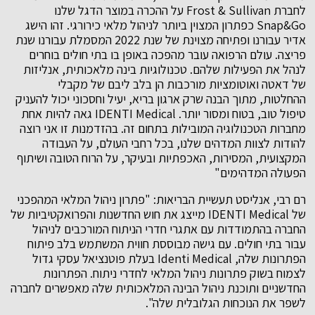
לחברת Frost & Sullivan על ההכרה במוצר הדגל שלנו
Snap&Go כפתרון המצוין ביותר לניהול מלאי כירורגי. זהו הישג
אדיר עבורנו ופתיחה מצוינת של שנת 2022 המסמלת עבורנו שנת
פריצה. עולם הרפואה עובר מהפכה באופן בו בתי חולים בוחרים
לנהל את הפעילות שלהם. טכנולוגיות בינה מלאכותית, אנליזות
של דאטה ואוטומציות מורכבות הן בלב ליבם של מקבלי
ההחלטות, מתוך הבנה שרק ארגון בריא, יעיל וחסכוני יכול להעניק
טיפול טוב, בטוח ומסור יותר. IDENTI Medical גאה להיות אחת
מחברות הטכנולוגיה המובילות בתחום זה. בהזדמנות זו אני רוצה
להודות לצוות המדהים שלנו, בכל רחבי העולם, על העבודה
המקצועית, המסירות, האכפתיות ובעיקר, על הרוח הטובה ושיתוף
הפעולה המדהימים"
רם רבי, אנליסט תעשיית הבריאות: "פתרון ניהול המלאי המהפכני
של IDENTI Medical מייצג את חוש החדשנות והפרואקטיביות של
החברה בהתמודדות עם אתגרי חדרי הניתוח המורכבים לניהול
עבור בתי חולים. עם גישה מבוססת חווית המשתמש בלב פיתוח
הפתרונות שלה, Identi Medical בעלת פוטנציאל עסקי גדול
לצמוח בשוק פתרונות ניהול המלאי לחדרי ניתוח. הפתרונות
החדשניים ותוכנת ניהול הבינה המלאכותית שלה מאפשרים לחברה
לשפר את הנוכחות הגלובלית שלה".