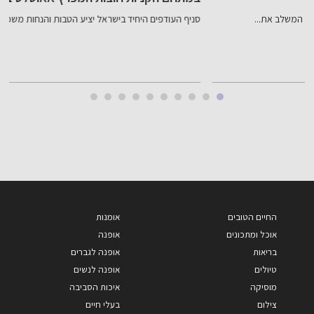
כ-800 אלף שקל
סניף העודפים היחיד בישראל יציע הטבות והנחות משמעותיות על מגוון...
ב
החיים הטובים
אומנות
אוכל ומתכונים
אופנה
בריאות
אופנה לגברים
טיולים
אופנה לנשים
מוסיקה
איכות הסביבה
צילום
בעלי חיים