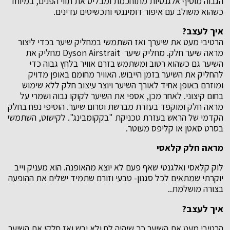
הגבוה מוסיף אלגנטיות מתוחכמת ומבליט את תווי הפנים, במיוחד
כשהוא משולב עם איפור דומיננטי ותכשיטים עדינים.
איך לעצב
?
הרטיבי מעט את שיערך ואז השתמשי במחליק שיער בכדי ליצור
מראה שיער חלק. מחליק שיער Dyson Airstrait מחליק את
השיער גם כשהוא רטוב ומשתמש בזרם אוויר בלחץ גבוה כדי
להחליק את השיער בזמן הייבוש. האוויר מחומם באופן מדויק
ומוזרם באופן אחיד לאורך השיער ויוצר עיצוב חלק ללא שימוש
בחום קיצוני. לאחר מכן, אספי את השיער לקוקו גבוה ושמרי על
מראה חלק ומוקפד בעזרת מברשת וסרום שיער. הוסיפי נפח בחלק
הקדמי של הראש בעזרת טכניקת "בקקומבינג". לקישוט, השתמשי
בסרט סאטן או קליפס מעוטר.
מראה חלק קלאסי
לוק קלאסי ואלגנטי שאף פעם לא יוצא מהאופנה. הוא מעניק וייב
יוקרתי שמתאים לכל סגנון- טבעי וזורם שתמיד ישלים את ההופעה
בצורה מושלמת..
איך לעצב?
הרטיבי מעט את השיער כך שיהיה לח ולא יבש ואז חלקי את השיער