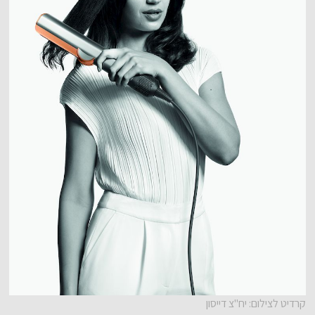
קרדיט לצילום: יח"צ דייסון