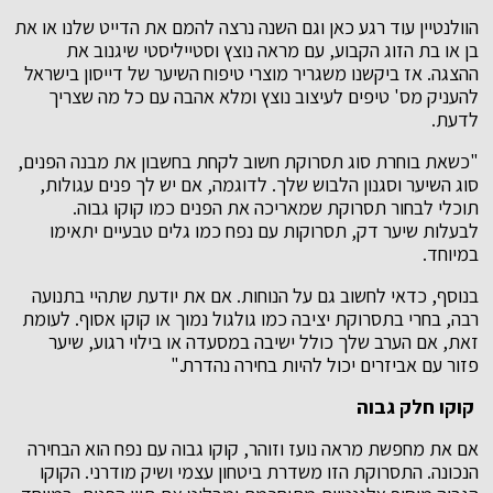
הוולנטיין עוד רגע כאן וגם השנה נרצה להמם את הדייט שלנו או את
בן או בת הזוג הקבוע, עם מראה נוצץ וסטייליסטי שיגנוב את
ההצגה. אז ביקשנו משגריר מוצרי טיפוח השיער של דייסון בישראל
להעניק מס' טיפים לעיצוב נוצץ ומלא אהבה עם כל מה שצריך
לדעת.
"כשאת בוחרת סוג תסרוקת חשוב לקחת בחשבון את מבנה הפנים,
סוג השיער וסגנון הלבוש שלך. לדוגמה, אם יש לך פנים עגולות,
תוכלי לבחור תסרוקת שמאריכה את הפנים כמו קוקו גבוה.
לבעלות שיער דק, תסרוקות עם נפח כמו גלים טבעיים יתאימו
במיוחד.
בנוסף, כדאי לחשוב גם על הנוחות. אם את יודעת שתהיי בתנועה
רבה, בחרי בתסרוקת יציבה כמו גולגול נמוך או קוקו אסוף. לעומת
זאת, אם הערב שלך כולל ישיבה במסעדה או בילוי רגוע, שיער
פזור עם אביזרים יכול להיות בחירה נהדרת."
קוקו חלק גבוה
אם את מחפשת מראה נועז וזוהר, קוקו גבוה עם נפח הוא הבחירה
הנכונה. התסרוקת הזו משדרת ביטחון עצמי ושיק מודרני. הקוקו