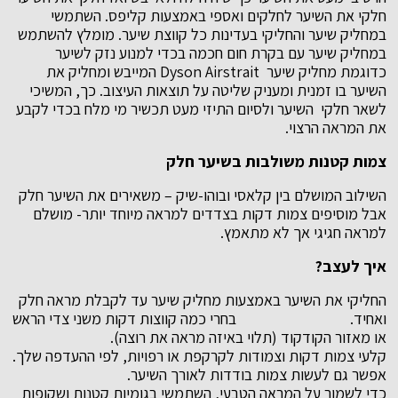
חלקי את השיער לחלקים ואספי באמצעות קליפס. השתמשי
במחליק שיער והחליקי בעדינות כל קווצת שיער. מומלץ להשתמש
במחליק שיער עם בקרת חום חכמה בכדי למנוע נזק לשיער
כדוגמת מחליק שיער Dyson Airstrait המייבש ומחליק את
השיער בו זמנית ומעניק שליטה על תוצאות העיצוב. כך, המשיכי
לשאר חלקי השיער ולסיום התיזי מעט תכשיר מי מלח בכדי לקבע
את המראה הרצוי.
צמות קטנות משולבות בשיער חלק
השילוב המושלם בין קלאסי ובוהו-שיק – משאירים את השיער חלק
אבל מוסיפים צמות דקות בצדדים למראה מיוחד יותר- מושלם
למראה חגיגי אך לא מתאמץ.
איך לעצב?
החליקי את השיער באמצעות מחליק שיער עד לקבלת מראה חלק
ואחיד. בחרי כמה קווצות דקות משני צדי הראש
או מאזור הקודקוד (תלוי באיזה מראה את רוצה).
קלעי צמות דקות וצמודות לקרקפת או רפויות, לפי ההעדפה שלך.
אפשר גם לעשות צמות בודדות לאורך השיער.
כדי לשמור על המראה הטבעי, השתמשי בגומיות קטנות ושקופות