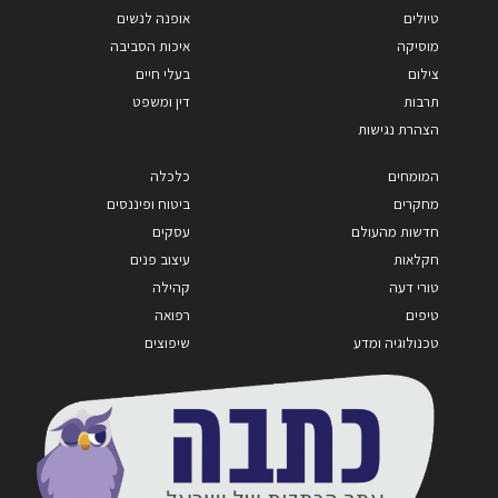
טיולים
אופנה לנשים
מוסיקה
איכות הסביבה
צילום
בעלי חיים
תרבות
דין ומשפט
הצהרת נגישות
המומחים
כלכלה
מחקרים
ביטוח ופיננסים
חדשות מהעולם
עסקים
חקלאות
עיצוב פנים
טורי דעה
קהילה
טיפים
רפואה
טכנולוגיה ומדע
שיפוצים