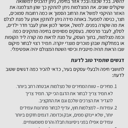
להשיג. בכל שכונה ובכל אזור בחיפה, ניתן להכניס למשוואה
שיקולים שונים. את המצלמות ניתן להתקין כך שהן תצלמנה את
האזור ההיקפי למשל את הרחוב הסמוך או כמה רחובות סמוכים,
חצר, כניסה למפעל. באותה מידה ניתן להתקין אותן על מנת לצלם
את מה שקורה בפנים. למשל, אפשר לכוון אותן לעבר חדר ילדים,
לסלון, לעבר מרפסת. בעסקים מסוימים בחיפה מתקינים כמה
וכמה מצלמות, בתוך העסק, על מנת לראות מה קורה ליד הקופות
או במחלקות שבהן מוכרים מוצרי יוקרה. תמיד רצוי לבחור מיקום
שבו הראות תהיה מיטבית וכיסוי השטח המצולם יהיה אופטימלי.
דגשים שתמיד טוב לדעת
לתושבי חיפה ולבעלי עסקים בעיר, כדאי להכיר כמה דגשים שטוב
לדעת:
מחירים – טווח המחירים של מצלמות אבטחה רחב ביותר.
לא תמיד צריך לבחור את הדגם הכי יקר. תמיד צריך
להגדיר את הצרכים שלכם וגם את התקציב.
עמידות – למצלמות חוץ, עדיף לבחור פתרונות עמידים
יותר, שלא יינזקו ממים, אבק וכדומה. דגמים חזקים ביותר
עמידים אפילו בפני ניסיונות חבלה והרס משמעותיים.