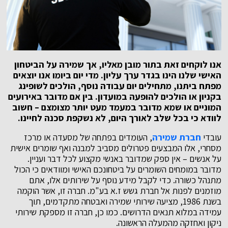
אנו לוקחים זאת בתור מובן מאליו, אך שמירה על הביטחון
האישי שלנו הינו בגדר ערך עליון. מדי יום ביומו אנו יוצאים
מפתח ביתנו, מתחילים יום עבודה נוסף, הולכים לשופינג
בקניון או הולכים להופעה במועדון. בין אם מדובר באירועים
המוניים או שמא מדובר במעמד מעט יותר מצומצם – חשוב
לוודא כי בכל שלב לאורך היום, לא נשקפת סכנה לחיינו.
עובדי
חברת שמירה
, העומדים בפתחה של מסעדה או מרכז
מסחרי, אלו המבצעים פטרולים מסביב למבנה ואף שומרים אישית
על אנשים – אין ספק שמדובר באנשי מקצוע לכל דבר ועניין.
מדובר במומחים השומרים על ביטחונכם האישי ומוודאים כי הכול
מתנהל כשורה. כדי לקבל מידע נוסף על שירותים אלו, אתם
מוזמנים לפנות אל חברת גשש ז.א בע"מ. חברה זו, אשר הוקמה
בשנת 1986, מציעה שירותי שמירה ואבטחה מתקדמים, תוך
עמידה במלוא תנאים הדרושים. כמו כן, חברה זו מספקת שירותי
ניקון ואחזקה מהמעלה הראשונה.