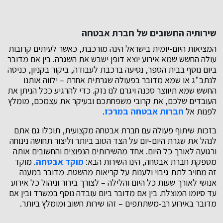
שירותיה החשובים של חברת אבטחה
המציאות היום-יומית בישראל הינה מורכבת, כאשר לעיתים קרובות
עולה החשש שמא אירוע יוצא דופן ישבש את השגרה. בין אם מדובר
ביום נוסף בבית הספר, נסיעה ברכבת לעבודה, ביקור בקניון, כניסה
לנתב"ג או שמא מדובר בפעולה שגרתית אחרת – ילווה אותנו
החשש שמא תיווצר סכנה ויגרם לנו נזק. כדי להרגיע ככל הניתן את
העובדים שלכם, את קרובי משפחתכם ובעיקר את עצמכם, מומלץ
לפנות אל
חברות אבטחה במרכז
.
בזכות שיתוף פעולה עם חברת אבטחה מקצועית, תוכלו גם אתם
לנהל את שגרת היום-יום על הצד הטוב ביותר וליצור תחושה נינוחה
ורגועה לאורך כל היום. אחד מהשירותים הנפוצים והחשובים אותה
מספקת חברת אבטחה, הינו השירות הבא:
מוקד אבטחה
. מוקד
זה מחויב לתת גיבוי ולענות על קריאות מהשטח. מדובר במענה
אנושי לאורך שעות כל היום והלילה – לצורך בירור וניהול כל אירוע
עד סיומו המוצלח. בין אם מדובר ביום עובדה נוסף במשרד ובין אם
מדובר באירוע רב-משתתפים – זהו שירות חשוב ומומלץ ביותר.