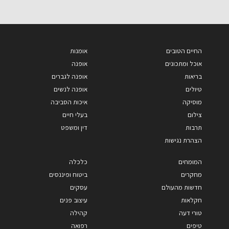
החיים הטובים
אומנות
אוכל ומתכונים
אופנה
בריאות
אופנה לגברים
טיולים
אופנה לנשים
מוסיקה
איכות הסביבה
צילום
בעלי חיים
תרבות
דין ומשפט
הצהרת נגישות
המומחים
כלכלה
מחקרים
ביטוח ופיננסים
חדשות מהעולם
עסקים
חקלאות
עיצוב פנים
טורי דעה
קהילה
טיפים
רפואה