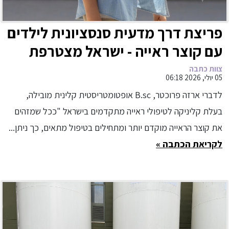
פריצת דרך מדעית סנסציונית לילדים
עם קוצר ראייה - ישראל מצטרפת
למדינות שמשווקות את העדשות
צוות כתבה
05 יולי, 2026 06:18
המהפכניות והיחידות בעולם שאושרו
לדברי ארזה פרוכטר, B.sc אופטומטריסטית קלינית מובילה,
על ידי ה Fda לטיפול בקוצר ראיה
בעלת קליניקה לטיפולי ראייה מתקדמים בישראל "ככל שמזהים
אצל ילדים
את קוצר הראייה מוקדם יותר ומתחילים בטיפול מתאים, כך ניתן...
לקריאת הכתבה »