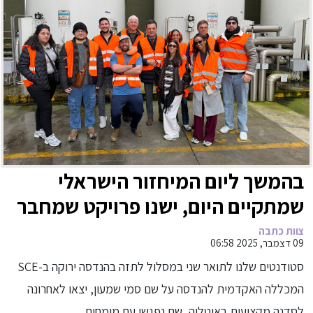
בהמשך ליום המיחזור הישראלי
שמתקיים היום, ישנו פרויקט שמחבר
בין סטודנטים להנדסה ירוקה לבין
צוות כתבה
09 דצמבר, 2025 06:58
פתרונות חדשניים לניהול פסולת
סטודנטים שלנו לתואר שני במסלול לתזה בהנדסה ירוקה ב-SCE
עירונית.
המכללה האקדמית להנדסה על שם סמי שמעון, יצאו לאחרונה
לסדנה מקצועית באיטליה, שם נפגשו עם מומחים...