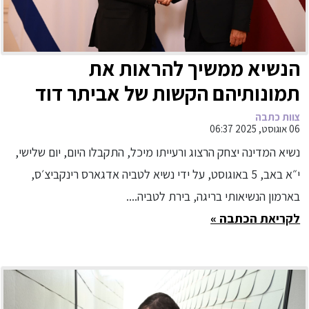
הנשיא ממשיך להראות את
תמונותיהם הקשות של אביתר דוד
ורום ברסלבסקי ברחבי העולם: ״אני
צוות כתבה
06 אוגוסט, 2025 06:37
קורא לקהילה הבינלאומית ולעולם
נשיא המדינה יצחק הרצוג ורעייתו מיכל, התקבלו היום, יום שלישי,
כולו, לנקוט עמדה ברורה ונחרצת כדי
י״א באב, 5 באוגוסט, על ידי נשיא לטביה אדגארס רינקביצ׳ס,
להחזיר את כל החטופים הביתה. לא
בארמון הנשיאותי בריגה, בירת לטביה....
ננוח ולא נשקוט עד שנחזיר את כולם
לקריאת הכתבה »
הביתה״