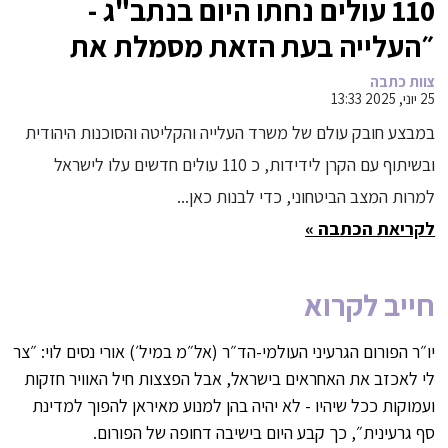
110 עולים נחתו היום בנתב"ג -
״העלייה בעת הזאת מסמלת את
ניצחון ישראל״
צוות כתבה
25 יוני, 2025 13:33
במבצע חובק עולם של משרד העלייה והקליטה והסוכנות היהודית
ובשיתוף עם הקרן לידידות, כ 110 עולים חדשים עלו לישראל
למרות המצב הביטחוני, כדי לבנות כאן...
לקריאת הכתבה »
חייב לקרוא
יו״ר הפורום הגרעיני העולמי-הד״ר (אל״מ במיל׳) אורי נסים לוי: ״צר
לי לאכזב את האחראים בישראל, אבל הפצצות חיל האוויר חזקות
ועמוקות ככל שיהיו - לא יהיה בהן למנוע מאיראן להפוך למדינת
סף גרעינית״, כך קבע היום בישיבה דחופה של הפורום.