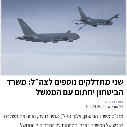
שני מתדלקים נוספים לצה״ל: משרד
הביטחון יחתום עם הממשל
האמריקני על רכש מטוסי התדלוק
צוות כתבה
21 אוגוסט, 2025 06:24
החמישי והשישי של חיל האוויר,
מנכ״ל משרד הביטחון, אלוף (מיל׳) אמיר ברעם, הנחה את משלחת
מתוצרת חברת בואינג
הרכש של המשרד בארה״ב לחתום על החוזה מול הממשל